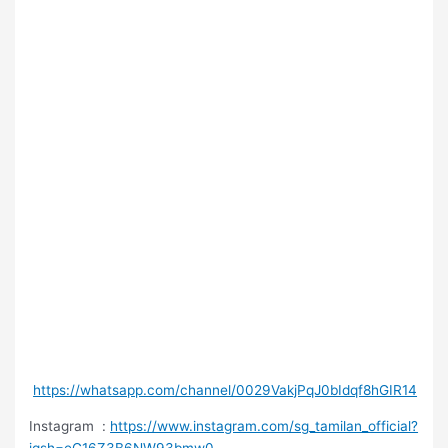
https://whatsapp.com/channel/0029VakjPqJ0bIdqf8hGIR14
Instagram :
https://www.instagram.com/sg_tamilan_official?
igsh=eG16Z3B6NW93bmw0