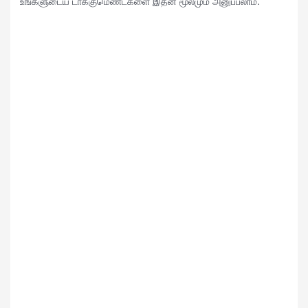
உங்களுடைய டாக்குமெண்ட்களை இதன் மூலமும் அனுப்பலாம்.