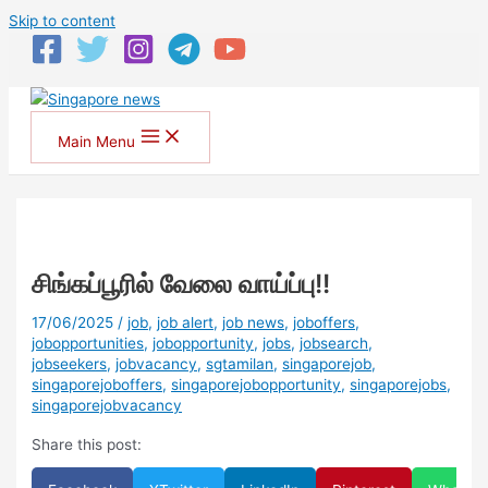
Skip to content
Main Menu
சிங்கப்பூரில் வேலை வாய்ப்பு!!
17/06/2025
/
job
,
job alert
,
job news
,
joboffers
,
jobopportunities
,
jobopportunity
,
jobs
,
jobsearch
,
jobseekers
,
jobvacancy
,
sgtamilan
,
singaporejob
,
singaporejoboffers
,
singaporejobopportunity
,
singaporejobs
,
singaporejobvacancy
Share this post: