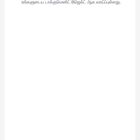
உங்களுடைய டாக்குமெண்ட் ரிஜெக்ட் ஆக வாய்ப்புள்ளது.