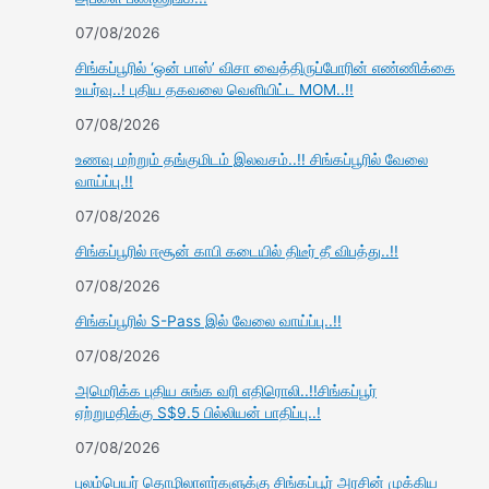
07/08/2026
சிங்கப்பூரில் ‘ஒன் பாஸ்’ விசா வைத்திருப்போரின் எண்ணிக்கை
உயர்வு..! புதிய தகவலை வெளியிட்ட MOM..!!
07/08/2026
உணவு மற்றும் தங்குமிடம் இலவசம்..!! சிங்கப்பூரில் வேலை
வாய்ப்பு.!!
07/08/2026
சிங்கப்பூரில் ஈசூன் காபி கடையில் திடீர் தீ விபத்து..!!
07/08/2026
சிங்கப்பூரில் S-Pass இல் வேலை வாய்ப்பு..!!
07/08/2026
அமெரிக்க புதிய சுங்க வரி எதிரொலி..!!சிங்கப்பூர்
ஏற்றுமதிக்கு S$9.5 பில்லியன் பாதிப்பு..!
07/08/2026
புலம்பெயர் தொழிலாளர்களுக்கு சிங்கப்பூர் அரசின் முக்கிய