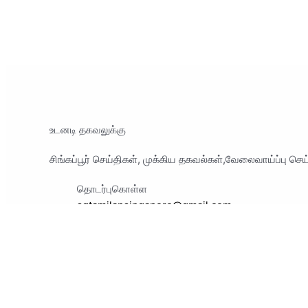
உடனடி தகவலுக்கு
சிங்கப்பூர் செய்திகள், முக்கிய தகவல்கள்,வேலைவாய்ப்பு ச
தொடர்புகொள்ள
sgtamilansingapore@gmail.com
பின்தொடர