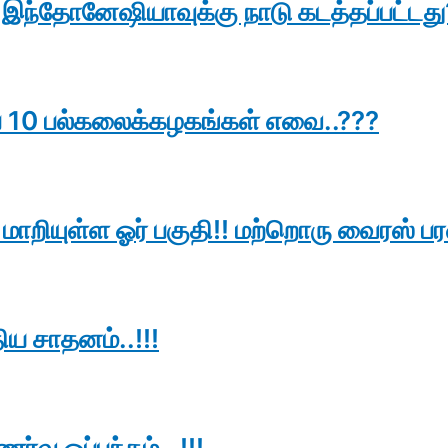
ள்!! இந்தோனேஷியாவுக்கு நாடு கடத்தப்பட்ட
 10 பல்கலைக்கழகங்கள் எவை..???
 மாறியுள்ள ஓர் பகுதி!! மற்றொரு வைரஸ் பர
ிய சாதனம்..!!!
ர்வு ஒப்பந்தம்…!!!