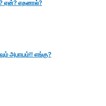
து? ஏன்? எதனால்?
வும் அபாயம்!! எங்கு?