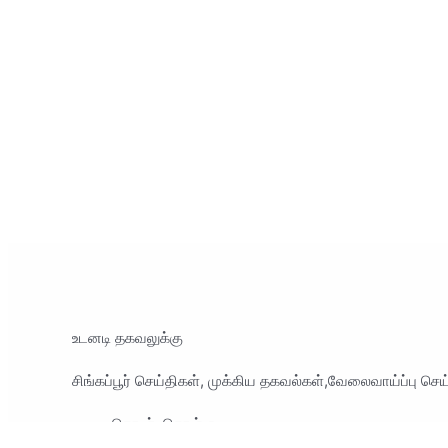
உடனடி தகவலுக்கு
சிங்கப்பூர் செய்திகள், முக்கிய தகவல்கள்,வேலைவாய்ப்பு ச
தொடர்புகொள்ள
sgtamilansingapore@gmail.com