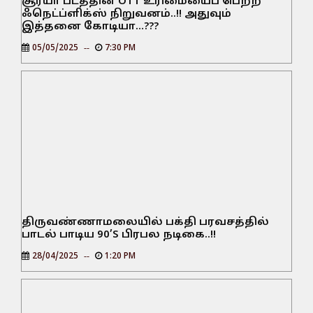
சூர்யா படத்தின் OTT உரிமையைப் பெற்ற
ஃநெட்ப்ளிக்ஸ் நிறுவனம்..!! அதுவும்
இத்தனை கோடியா…???
05/05/2025
7:30 PM
திருவண்ணாமலையில் பக்தி பரவசத்தில்
பாடல் பாடிய 90’S பிரபல நடிகை..!!
28/04/2025
1:20 PM