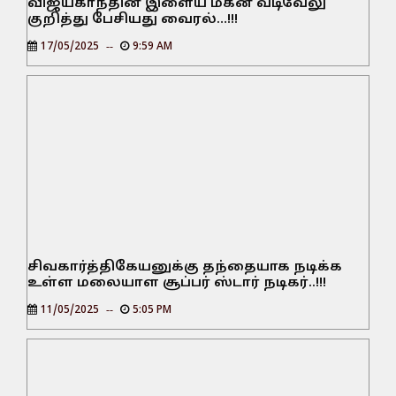
விஜயகாந்தின் இளைய மகன் வடிவேலு
குறித்து பேசியது வைரல்…!!!
17/05/2025
9:59 AM
சிவகார்த்திகேயனுக்கு தந்தையாக நடிக்க
உள்ள மலையாள சூப்பர் ஸ்டார் நடிகர்..!!!
11/05/2025
5:05 PM