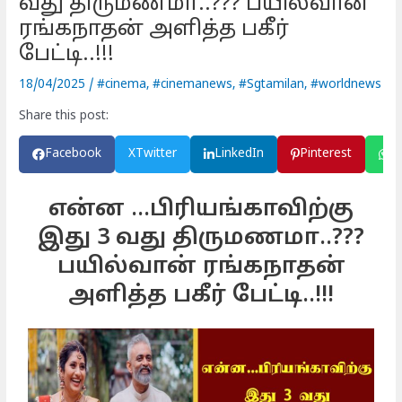
வது திருமணமா..??? பயில்வான்
ரங்கநாதன் அளித்த பகீர்
பேட்டி..!!!
18/04/2025
/
#cinema
,
#cinemanews
,
#Sgtamilan
,
#worldnews
Share this post:
Facebook
X
Twitter
LinkedIn
Pinterest
W
என்ன ...பிரியங்காவிற்கு
இது 3 வது திருமணமா..???
பயில்வான் ரங்கநாதன்
அளித்த பகீர் பேட்டி..!!!