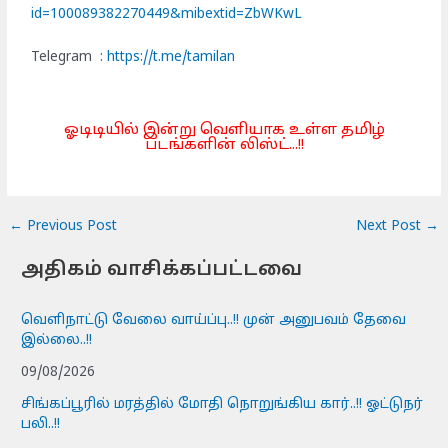
id=100089382270449&mibextid=ZbWKwL
Telegram :
https://t.me/tamilan
ஓடிடியில் இன்று வெளியாக உள்ள தமிழ்
படங்களின் லிஸ்ட்...!!
←
Previous Post
Next Post
→
அதிகம் வாசிக்கப்பட்டவை
வெளிநாட்டு வேலை வாய்ப்பு..!! முன் அனுபவம் தேவை
இல்லை..!!
09/08/2026
சிங்கப்பூரில் மரத்தில் மோதி நொறுங்கிய கார்..!! ஓட்டுநர்
பலி..!!