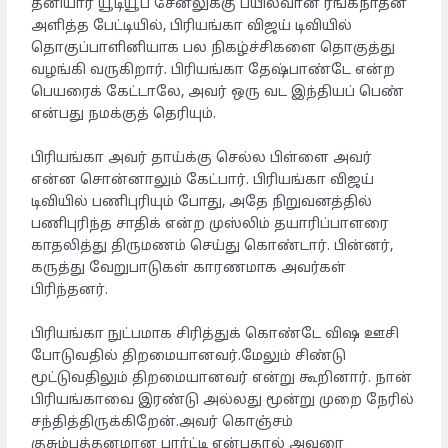
தனியார் யூடியூப் சேனலுக்கு பயில்வான் ரங்கநாதன்
அளித்த பேட்டியில், பிரியங்கா விஜய் டிவியில்
தொகுப்பாளினியாக பல நிகழ்ச்சிகளை தொகுத்து
வழங்கி வருகிறார். பிரியங்கா தேஷ்பாண்டே என்ற
பெயரைக் கேட்டாலே, அவர் ஒரு வட இந்தியப் பெண்
என்பது நமக்குத் தெரியும்.
பிரியங்கா அவர் தாய்க்கு செல்ல பிள்ளை அவர்
என்ன சொன்னாலும் கேட்பார். பிரியங்கா விஜய்
டிவியில் பணிபுரியும் போது, ​​அதே நிறுவனத்தில்
பணிபுரிந்த சாதிக் என்ற முஸ்லிம் தயாரிப்பாளரை
காதலித்து திருமணம் செய்து கொண்டார். பின்னர்,
கருத்து வேறுபாடுகள் காரணமாக அவர்கள்
பிரிந்தனர்.
பிரியங்கா நுட்பமாக சிரித்துக் கொண்டே விஷ ஊசி
போடுவதில் திறமையானவர்.மேலும் சிண்டு
மூட்டுவதிலும் திறமையானவர் என்று கூறினார். நான்
பிரியங்காவை இரண்டு அல்லது மூன்று முறை நேரில்
சந்தித்திருக்கிறேன்.அவர் கொஞ்சம்
குசும்புத்தனமான பார்ட்டி என்பதால் அவரை