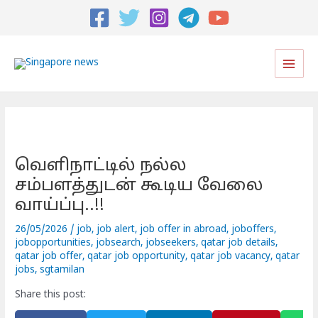
Post
navigation
Main
Men
வெளிநாட்டில் நல்ல
சம்பளத்துடன் கூடிய வேலை
வாய்ப்பு..!!
26/05/2026
/
job
,
job alert
,
job offer in abroad
,
joboffers
,
jobopportunities
,
jobsearch
,
jobseekers
,
qatar job details
,
qatar job offer
,
qatar job opportunity
,
qatar job vacancy
,
qatar
jobs
,
sgtamilan
Share this post: