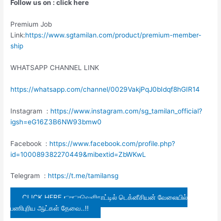
Follow us on : click here
Premium Job
Link:
https://www.sgtamilan.com/product/premium-member-
ship
WHATSAPP CHANNEL LINK
https://whatsapp.com/channel/0029VakjPqJ0bIdqf8hGIR14
Instagram :
https://www.instagram.com/sg_tamilan_official?
igsh=eG16Z3B6NW93bmw0
Facebook :
https://www.facebook.com/profile.php?
id=100089382270449&mibextid=ZbWKwL
Telegram :
https://t.me/tamilansg
CLICK HERE 👉👉வெளிநாட்டில் டெக்னீசியன் வேலையில்
பணிபுரிய ஆட்கள் தேவை..!!