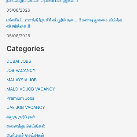
நடைபெறும்..உடனே அப்ளை பண்ணுங்க..!
05/08/2026
மலேசியப் பானத்திற்கு சிங்கப்பூரில் தடை..!! உணவு முகமை விடுத்த
எச்சரிக்கை.!!
05/08/2026
Categories
DUBAI JOBS
JOB VACANCY
MALAYSIA JOB
MALDIVE JOB VACANCY
Premium Jobs
UAE JOB VACANCY
அழகு குறிப்புகள்
அனைத்து செய்திகள்
ஆன்மிகச் செய்திகள்