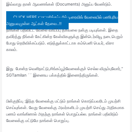
இவ்வாறு தான் ஆவணங்கள் (Documents) அனுப்ப வேண்டும்.
CLICK HERE 👉👉சிங்கப்பூரில் டிரைவிங் வேலையில் பணிபுரிய
அனுபவமுள்ள ஆட்கள் தேவை..!!
நாங்கள் பதிவிட்ட வேலை வாய்ப்பு தகவலை நன்கு படியுங்கள். இதை
தவிர்த்து நீங்கள் கேட்கின்ற கேள்விகளுக்கு இன்டெர்வியூ நடைபெறும்
போது தெரிவிக்கப்படும். எடுத்துக்காட்டாக கம்பெனி பெயர், விசா
காலம்.
இது போன்ற வெளிநாட்டு,சிங்கப்பூர்வேலைக்குச் செல்ல விரும்புவோர்,“
SGTamilan ´´ இணைய பக்கத்தில் இணைந்திருங்கள்.
பின்குறிப்பு :இந்த வேலைக்கு மட்டும் நாங்கள் கொடுப்பவரிடம் முயற்சி
செய்யுங்கள். வேறு வேலைக்கு அவர்களிடம் முயற்சி செய்து அதிகமாக
பணம் வாங்கினால் அதற்கு நாங்கள் பொறுப்பல்ல. நாங்கள் பதிவிடும்
வேலைக்கு மட்டுமே நாங்கள் பொறுப்பு.