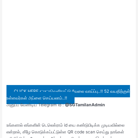
CLICK HERE 👉👉வெளிநாட்டு வேலை வாய்ப்பு..!! 52 வயதிற்குள்
உள்ளவர்கள் அப்ளை செய்யலாம்..!!
அனுப்ப வேண்டிய Telegram id :
@SGTamilanAdmin
உங்களால் எங்களின் டெலெக்ராம் id யை கண்டுபிடிக்க முடியவில்லை
என்றால், கீழே கொடுக்கப்பட்டுள்ள QR code scan செய்து நாங்கள்