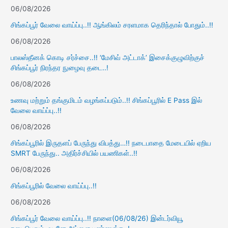
06/08/2026
சிங்கப்பூர் வேலை வாய்ப்பு..!! ஆங்கிலம் சரளமாக தெரிந்தால் போதும்..!!
06/08/2026
பாலஸ்தீனக் கொடி சர்ச்சை..!! ‘மேசிவ் அட்டாக்’ இசைக்குழுவிற்குச்
சிங்கப்பூர் நிரந்தர நுழைவு தடை..!
06/08/2026
உணவு மற்றும் தங்குமிடம் வழங்கப்படும்..!! சிங்கப்பூரில் E Pass இல்
வேலை வாய்ப்பு..!!
06/08/2026
சிங்கப்பூரில் இருதளப் பேருந்து விபத்து…!! நடைபாதை மேடையில் ஏறிய
SMRT பேருந்து.. அதிர்ச்சியில் பயணிகள்..!!
06/08/2026
சிங்கப்பூரில் வேலை வாய்ப்பு..!!
06/08/2026
சிங்கப்பூர் வேலை வாய்ப்பு..!! நாளை(06/08/26) இன்டர்வியூ