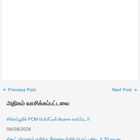
←
Previous Post
Next Post
→
அதிகம் வாசிக்கப்பட்டவை
சிங்கப்பூரில் PCM பெர்மீட்டில் வேலை வாய்ப்பு..!!
06/08/2026
ஸ்கூட் விமானம் குறித்த இணையத்தில் பொய் பதிவு..!! 20 வயது