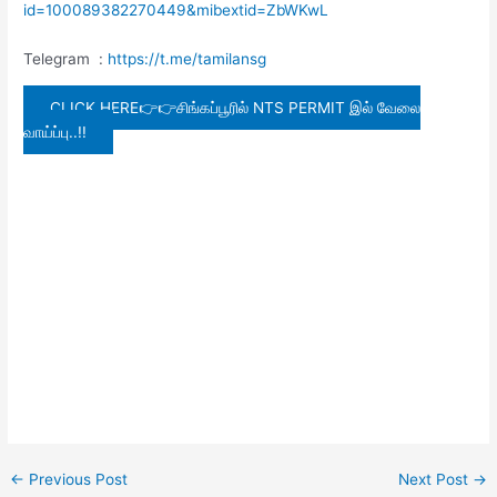
id=100089382270449&mibextid=ZbWKwL
Telegram :
https://t.me/tamilansg
CLICK HERE👉👉சிங்கப்பூரில் NTS PERMIT இல் வேலை
வாய்ப்பு..!!
←
Previous Post
Next Post
→