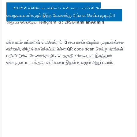
CLICK HERE👉👉சிங்கப்பூர் வேலை வாய்ப்பு!! 20
வயதுடையவர்களும் இந்த வேலைக்கு அப்ளை செய்ய முடியும்!!
அனுப்ப வேண்டிய Telegram id :
@SGTamilanAdmin
உங்களால் எங்களின் டெலெக்ராம் id யை கண்டுபிடிக்க முடியவில்லை
என்றால், கீழே கொடுக்கப்பட்டுள்ள QR code scan செய்து நாங்கள்
பதிவிட்டுள்ள வேலைக்கு நீங்கள் தகுதி உள்ளவராக இருந்தால்
உங்களுடைய டாக்குமெண்ட்களை இதன் மூலமும் அனுப்பலாம்.