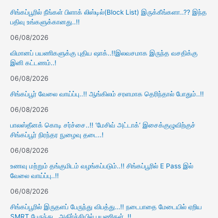
சிங்கப்பூரில் நீங்கள் பிளாக் லிஸ்டில்(Block List) இருக்கீங்களா..?? இந்த
பதிவு உங்களுக்கானது..!!
06/08/2026
விமானப் பயணிகளுக்கு புதிய ஷாக்..!!இலவசமாக இருந்த வசதிக்கு
இனி கட்டணம்..!
06/08/2026
சிங்கப்பூர் வேலை வாய்ப்பு..!! ஆங்கிலம் சரளமாக தெரிந்தால் போதும்..!!
06/08/2026
பாலஸ்தீனக் கொடி சர்ச்சை..!! ‘மேசிவ் அட்டாக்’ இசைக்குழுவிற்குச்
சிங்கப்பூர் நிரந்தர நுழைவு தடை..!
06/08/2026
உணவு மற்றும் தங்குமிடம் வழங்கப்படும்..!! சிங்கப்பூரில் E Pass இல்
வேலை வாய்ப்பு..!!
06/08/2026
சிங்கப்பூரில் இருதளப் பேருந்து விபத்து…!! நடைபாதை மேடையில் ஏறிய
SMRT பேருந்து.. அதிர்ச்சியில் பயணிகள்..!!