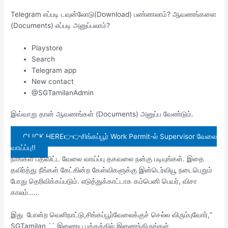
Telegram எப்படி டவுன்லோடு(Download) பண்ணலாம்? ஆவணங்களை
(Documents) எப்படி அனுப்பலாம்?
Playstore
Search
Telegram app
New contact
@SGTamilanAdmin
இவ்வாறு தான் ஆவணங்கள் (Documents) அனுப்ப வேண்டும்.
CLICK HERE👉👉சிங்கப்பூர் Work Permit-ல் Supervisor வேலை
வாய்ப்பு!!
நாங்கள் பதிவிட்ட வேலை வாய்ப்பு தகவலை நன்கு படியுங்கள். இதை
தவிர்த்து நீங்கள் கேட்கின்ற கேள்விகளுக்கு இன்டெர்வியூ நடைபெறும்
போது தெரிவிக்கப்படும். எடுத்துக்காட்டாக கம்பெனி பெயர், விசா
காலம்……
இது போன்ற வெளிநாட்டு,சிங்கப்பூர்வேலைக்குச் செல்ல விரும்புவோர்,“
SGTamilan ´´ இணைய பக்கத்தில் இணைந்திருங்கள்.