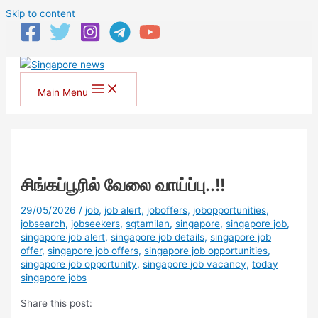
Skip to content
Main Menu
சிங்கப்பூரில் வேலை வாய்ப்பு..!!
29/05/2026
/
job
,
job alert
,
joboffers
,
jobopportunities
,
jobsearch
,
jobseekers
,
sgtamilan
,
singapore
,
singapore job
,
singapore job alert
,
singapore job details
,
singapore job
offer
,
singapore job offers
,
singapore job opportunities
,
singapore job opportunity
,
singapore job vacancy
,
today
singapore jobs
Share this post: