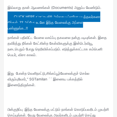
இவ்வாறு தான் ஆவணங்கள் (Documents) அனுப்ப வேண்டும்.
CLICK HERE 👉👉டிகிரி அல்லது டிப்ளமோ படித்தவர்களா
நீங்கள்..?? அப்போ உடனே இந்த வேலைக்கு அப்ளை
பண்ணுங்க..!!
நாங்கள் பதிவிட்ட வேலை வாய்ப்பு தகவலை நன்கு படியுங்கள். இதை
தவிர்த்து நீங்கள் கேட்கின்ற கேள்விகளுக்கு இன்டெர்வியூ
நடைபெறும் போது தெரிவிக்கப்படும். எடுத்துக்காட்டாக கம்பெனி
பெயர், விசா காலம்.
இது போன்ற வெளிநாட்டு,சிங்கப்பூர்வேலைக்குச் செல்ல
விரும்புவோர்,“ SGTamilan ´´ இணைய பக்கத்தில்
இணைந்திருங்கள்.
பின்குறிப்பு :இந்த வேலைக்கு மட்டும் நாங்கள் கொடுப்பவரிடம் முயற்சி
செய்யுங்கள். வேறு வேலைக்கு அவர்களிடம் முயற்சி செய்து