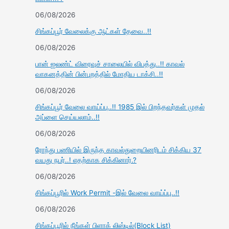
06/08/2026
சிங்கப்பூர் வேலைக்கு ஆட்கள் தேவை..!!
06/08/2026
பான் ஐலண்ட் விரைவுச் சாலையில் விபத்து..!! காவல்
வாகனத்தின் பின்புறத்தில் மோதிய டாக்சி..!!
06/08/2026
சிங்கப்பூர் வேலை வாய்ப்பு..!! 1985 இல் பிறந்தவர்கள் முதல்
அப்ளை செய்யலாம்..!!
06/08/2026
ரோந்து பணியில் இருந்த காவல்துறையினரிடம் சிக்கிய 37
வயது நபர்..! எதற்காக சிக்கினார்.?
06/08/2026
சிங்கப்பூரில் Work Permit -இல் வேலை வாய்ப்பு..!!
06/08/2026
சிங்கப்பூரில் நீங்கள் பிளாக் லிஸ்டில்(Block List)