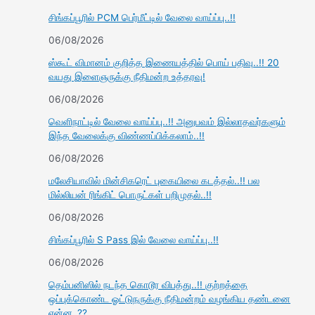
சிங்கப்பூரில் PCM பெர்மீட்டில் வேலை வாய்ப்பு..!!
06/08/2026
ஸ்கூட் விமானம் குறித்த இணையத்தில் பொய் பதிவு..!! 20
வயது இளைஞருக்கு நீதிமன்ற உத்தரவு!
06/08/2026
வெளிநாட்டில் வேலை வாய்ப்பு..!! அனுபவம் இல்லாதவர்களும்
இந்த வேலைக்கு விண்ணப்பிக்கலாம்..!!
06/08/2026
மலேசியாவில் மின்சிகரெட் புகையிலை கடத்தல்..!! பல
மில்லியன் ரிங்கிட் பொருட்கள் பறிமுதல்..!!
06/08/2026
சிங்கப்பூரில் S Pass இல் வேலை வாய்ப்பு..!!
06/08/2026
தெம்பனிஸில் நடந்த கொடூர விபத்து..!! குற்றத்தை
ஒப்புக்கொண்ட ஓட்டுநருக்கு நீதிமன்றம் வழங்கிய தண்டனை
என்ன..??