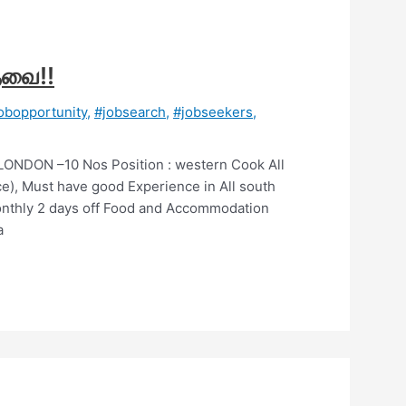
தேவை!!
obopportunity
,
#jobsearch
,
#jobseekers
,
 LONDON –10 Nos Position : western Cook All
e), Must have good Experience in All south
onthly 2 days off Food and Accommodation
a