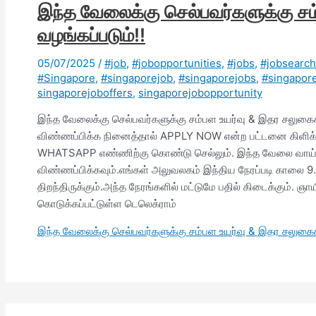
இந்த வேலைக்கு செல்பவர்களுக்கு ச
வழங்கப்படும்!!
05/07/2025
/
#job
,
#jobopportunities
,
#jobs
,
#jobsearch
#Singapore
,
#singaporejob
,
#singaporejobs
,
#singapor
singaporejoboffers
,
singaporejobopportunity
இந்த வேலைக்கு செல்பவர்களுக்கு சம்பள உயர்வு & இதர சலுகைகள
விண்ணப்பிக்க நினைத்தால் APPLY NOW என்ற பட்டனை கிளிக
WHATSAPP எண்ணிற்கு கொண்டு செல்லும். இந்த வேலை வாய்ப்பு 
விண்ணப்பிக்கவும்.எங்கள் அலுவலகம் இந்திய நேரப்படி காலை
திறந்திருக்கும்.அந்த நேரங்களில் மட்டுமே பதில் கிடைக்கும். ஞ
கொடுக்கப்பட்டுள்ள டெலெக்ராம்
இந்த வேலைக்கு செல்பவர்களுக்கு சம்பள உயர்வு & இதர சலுகைகள