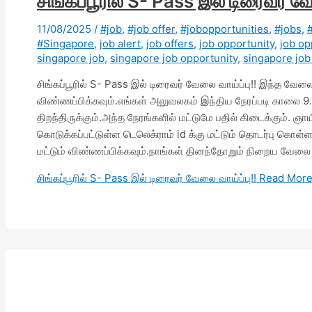
சிங்கப்பூரில் S- Pass இல் டிரைவர் வே
11/08/2025
/
#job
,
#job offer
,
#jobopportunities
,
#jobs
,
#Singapore
,
job alert
,
job offers
,
job opportunity
,
job op
singapore job
,
singapore job opportunity
,
singapore job
சிங்கப்பூரில் S- Pass இல் டிரைவர் வேலை வாய்ப்பு!! இந்த வேலை 
விண்ணப்பிக்கவும்.எங்கள் அலுவலகம் இந்திய நேரப்படி காலை
திறந்திருக்கும்.அந்த நேரங்களில் மட்டுமே பதில் கிடைக்கும். ஞ
கொடுக்கப்பட்டுள்ள டெலெக்ராம் id க்கு மட்டும் தொடர்பு கொள்ள
மட்டும் விண்ணப்பிக்கவும்.நாங்கள் தினந்தோறும் நிறைய வேலை
சிங்கப்பூரில் S- Pass இல் டிரைவர் வேலை வாய்ப்பு!!
Read More