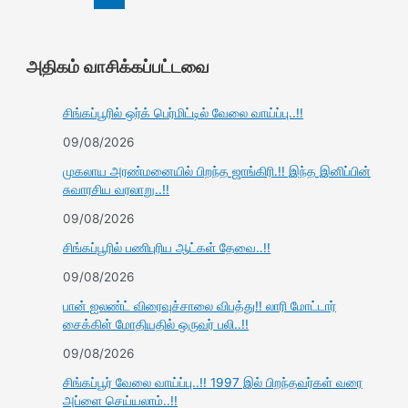
அதிகம் வாசிக்கப்பட்டவை
சிங்கப்பூரில் ஒர்க் பெர்மிட்டில் வேலை வாய்ப்பு..!!
09/08/2026
முகலாய அரண்மனையில் பிறந்த ஜாங்கிரி.!! இந்த இனிப்பின்
சுவாரசிய வரலாறு..!!
09/08/2026
சிங்கப்பூரில் பணிபுரிய ஆட்கள் தேவை..!!
09/08/2026
பான் ஐலண்ட் விரைவுச்சாலை விபத்து!! லாரி மோட்டார்
சைக்கிள் மோதியதில் ஒருவர் பலி..!!
09/08/2026
சிங்கப்பூர் வேலை வாய்ப்பு..!! 1997 இல் பிறந்தவர்கள் வரை
அப்ளை செய்யலாம்..!!