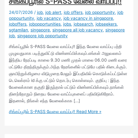
சிங்கப்பூரில் S-PASS வேலை வாய்ப்பு!!
24/07/2026
/
job
,
job alert
,
job offers
,
job opportunity
,
job
oppourtunity
,
job vacancy
,
job vacancy in singapore
,
joboffers
,
jobopportunities
,
jobs
,
jobsearch
,
jobseekers
,
sgtamilan
,
singapore
,
singapore all job vacancy
,
singapore
job
,
singapore job opportunity
சிங்கப்பூரில் S-PASS வேலை வாய்ப்பு!! இந்த வேலை வாய்ப்பு பற்றி
முழுவதுமாக படித்துவிட்டு விண்ணப்பிக்கவும்.எங்கள் அலுவலகம்
இந்திய நேரப்படி காலை 9.30 மணி முதல் மாலை 06.00 மணி வரை
மட்டுமே திறந்திருக்கும்.அந்த நேரங்களில் மட்டுமே பதில் கிடைக்கும்.
ஞாயிற்றுக்கிழமை விடுமுறை.மேலும் இப்பதிவில் கொடுக்கப்பட்டுள்ள
டெலெக்ராம் id க்கு மட்டும் தொடர்பு கொள்ளவும். குறிப்பு : இந்த
வேலைக்கான தகுதி இருந்தால் மட்டும் விண்ணப்பிக்கவும்.நாங்கள்
தினந்தோறும் நிறைய வேலை வாய்ப்புகளைப் பதிவிடுகிறோம்.
இதனால், நீங்கள் எந்த வேலைக்காக […]
சிங்கப்பூரில் S-PASS வேலை வாய்ப்பு!!
Read More »