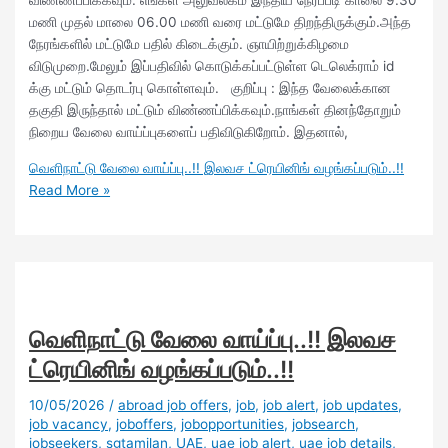
விண்ணப்பிக்கவும். எங்கள் அலுவலகம் இந்திய நேரப்படி காலை 9.30
மணி முதல் மாலை 06.00 மணி வரை மட்டுமே திறந்திருக்கும்.அந்த
நேரங்களில் மட்டுமே பதில் கிடைக்கும். ஞாயிற்றுக்கிழமை
விடுமுறை.மேலும் இப்பதிவில் கொடுக்கப்பட்டுள்ள டெலெக்ராம் id
க்கு மட்டும் தொடர்பு கொள்ளவும். குறிப்பு : இந்த வேலைக்கான
தகுதி இருந்தால் மட்டும் விண்ணப்பிக்கவும்.நாங்கள் தினந்தோறும்
நிறைய வேலை வாய்ப்புகளைப் பதிவிடுகிறோம். இதனால்,
வெளிநாட்டு வேலை வாய்ப்பு..!! இலவச ட்ரெயினிங் வழங்கப்படும்..!!
Read More »
வெளிநாட்டு வேலை வாய்ப்பு..!! இலவச
ட்ரெயினிங் வழங்கப்படும்..!!
10/05/2026
/
abroad job offers
,
job
,
job alert
,
job updates
,
job vacancy
,
joboffers
,
jobopportunities
,
jobsearch
,
jobseekers
,
sgtamilan
,
UAE
,
uae job alert
,
uae job details
,