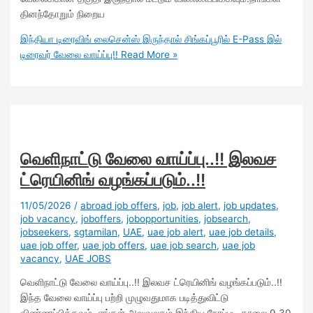
தினந்தோறும் நிறைய
இந்தியா டிரைவிங் லைசென்ஸ் இருந்தால் சிங்கப்பூரில் E-Pass இல்
டிரைவர் வேலை வாய்ப்பு!!
Read More »
வெளிநாட்டு வேலை வாய்ப்பு..!! இலவச
ட்ரெயினிங் வழங்கப்படும்..!!
11/05/2026
/
abroad job offers
,
job
,
job alert
,
job updates
,
job vacancy
,
joboffers
,
jobopportunities
,
jobsearch
,
jobseekers
,
sgtamilan
,
UAE
,
uae job alert
,
uae job details
,
uae job offer
,
uae job offers
,
uae job search
,
uae job
vacancy
,
UAE JOBS
வெளிநாட்டு வேலை வாய்ப்பு..!! இலவச ட்ரெயினிங் வழங்கப்படும்..!!
இந்த வேலை வாய்ப்பு பற்றி முழுவதுமாக படித்துவிட்டு