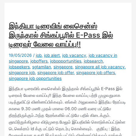
இந்தியா டிரைவிங் லைசென்ஸ்
இருந்தால் சிங்கப்பூரில் E-Pass இல்
டிரைவர் வேலை வாய்ப்பு!!
19/05/2026
/
job
,
job alert
,
job vacancy
,
job vacancy in
singapore
,
joboffers
,
jobopportunities
,
jobsearch
,
jobseekers
,
sgtamilan
,
singapore
,
singapore all job vacancy
,
singapore job
,
singapore job offer
,
singapore job offers
,
singapore job opportunities
இந்தியா டிரைவிங் லைசென்ஸ் இருந்தால் சிங்கப்பூரில் E-Pass இல்
டிரைவர் வேலை வாய்ப்பு!! இந்த வேலை வாய்ப்பு பற்றி முழுவதுமாக
படித்துவிட்டு விண்ணப்பிக்கவும். எங்கள் அலுவலகம் இந்திய நேரப்படி
காலை 9.30 மணி முதல் மாலை 06.00 மணி வரை மட்டுமே
திறந்திருக்கும்.அந்த நேரங்களில் மட்டுமே பதில் கிடைக்கும்.
ஞாயிற்றுக்கிழமை விடுமுறை.மேலும் இப்பதிவில் கொடுக்கப்பட்டுள்ள
டெலெக்ராம் id க்கு மட்டும் தொடர்பு கொள்ளவும். குறிப்பு : இந்த
வேலைக்கான தகுதி இருந்தால் மட்டும் விண்ணப்பிக்கவும்.நாங்கள்