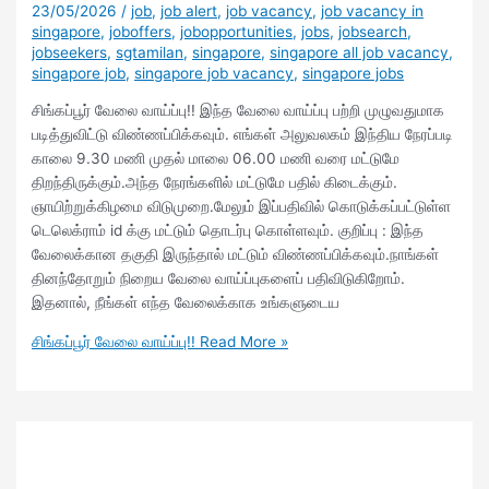
23/05/2026
/
job
,
job alert
,
job vacancy
,
job vacancy in
singapore
,
joboffers
,
jobopportunities
,
jobs
,
jobsearch
,
jobseekers
,
sgtamilan
,
singapore
,
singapore all job vacancy
,
singapore job
,
singapore job vacancy
,
singapore jobs
சிங்கப்பூர் வேலை வாய்ப்பு!! இந்த வேலை வாய்ப்பு பற்றி முழுவதுமாக
படித்துவிட்டு விண்ணப்பிக்கவும். எங்கள் அலுவலகம் இந்திய நேரப்படி
காலை 9.30 மணி முதல் மாலை 06.00 மணி வரை மட்டுமே
திறந்திருக்கும்.அந்த நேரங்களில் மட்டுமே பதில் கிடைக்கும்.
ஞாயிற்றுக்கிழமை விடுமுறை.மேலும் இப்பதிவில் கொடுக்கப்பட்டுள்ள
டெலெக்ராம் id க்கு மட்டும் தொடர்பு கொள்ளவும். குறிப்பு : இந்த
வேலைக்கான தகுதி இருந்தால் மட்டும் விண்ணப்பிக்கவும்.நாங்கள்
தினந்தோறும் நிறைய வேலை வாய்ப்புகளைப் பதிவிடுகிறோம்.
இதனால், நீங்கள் எந்த வேலைக்காக உங்களுடைய
சிங்கப்பூர் வேலை வாய்ப்பு!!
Read More »