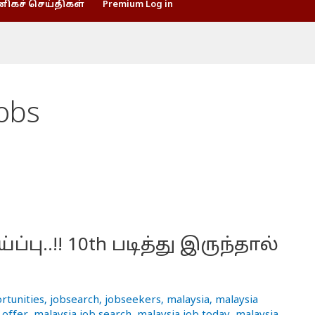
கச் செய்திகள்
Premium Log in
jobs
ு..!! 10th படித்து இருந்தால்
rtunities
,
jobsearch
,
jobseekers
,
malaysia
,
malaysia