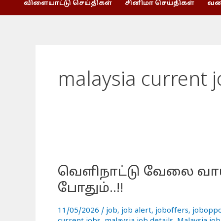
விளையாட்டு செய்திகள்
சினிமா செய்திகள்
வணி
malaysia current 
வெளிநாட்டு
வேலை
வெளிநாட்டு வேலை வாய்ப்ப
வாய்ப்பு..!!
10th
போதும்..!!
படித்து
இருந்தால்
11/05/2026
/
job
,
job alert
,
joboffers
,
joboppo
போதும்..!!