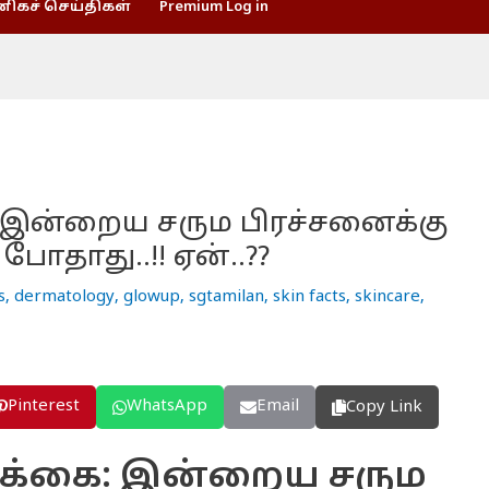
கச் செய்திகள்
Premium Log in
ை: இன்றைய சரும பிரச்சனைக்கு
 போதாது..!! ஏன்..??
s
,
dermatology
,
glowup
,
sgtamilan
,
skin facts
,
skincare
,
Pinterest
WhatsApp
Email
Copy Link
ரிக்கை: இன்றைய சரும