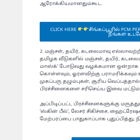
ஆரோக்கியமானதும்கூட.
CLICK HERE
சிங்கப்பூரில் PCM PE
நீங்கள் உட
​2. மஞ்சள், தயிர், கடலைமாவு எல்லாவற்றிற
​தமிழக வீடுகளில் மஞ்சள், தயிர், கட
மாஸ்க்’ போடுவது வழக்கமான ஒன்றாக இ
கொள்ளவும், ஓரளவிற்கு பராமரிக்கவும்
முகப்பரு தழும்புகள், சூரிய வெப்பத்த
பிரச்சினைகளை சரிசெய்ய இவை மட்டும்
அப்பிடிப்பட்ட பிரச்சினைகளுக்கு மருத்த
‘ஸ்கின் பீல்’, லேசர் சிகிச்சை, ஹைட்ர
மேற்பரப்பை பாதுகாப்பாக புதுப்பித்த