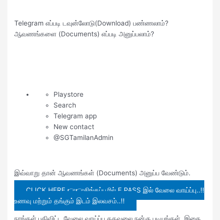
Telegram எப்படி டவுன்லோடு(Download) பண்ணலாம்?
ஆவணங்களை (Documents) எப்படி அனுப்பலாம்?
Playstore
Search
Telegram app
New contact
@SGTamilanAdmin
இவ்வாறு தான் ஆவணங்கள் (Documents) அனுப்ப வேண்டும்.
CLICK HERE 👉👉சிங்கப்பூரில் E PASS இல் வேலை வாய்ப்பு..!!
உணவு மற்றும் தங்கும் இடம் இலவசம்..!!
நாங்கள் பதிவிட்ட வேலை வாய்ப்பு தகவலை நன்கு படியுங்கள். இதை