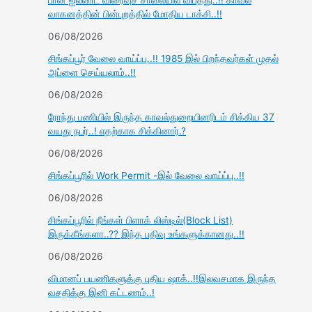
பான் ஐலண்ட் விரைவுச் சாலையில் விபத்து..!! காவல்
வாகனத்தின் பின்புறத்தில் மோதிய டாக்சி..!!
06/08/2026
சிங்கப்பூர் வேலை வாய்ப்பு..!! 1985 இல் பிறந்தவர்கள் முதல்
அப்ளை செய்யலாம்..!!
06/08/2026
ரோந்து பணியில் இருந்த காவல்துறையினரிடம் சிக்கிய 37
வயது நபர்..! எதற்காக சிக்கினார்.?
06/08/2026
சிங்கப்பூரில் Work Permit -இல் வேலை வாய்ப்பு..!!
06/08/2026
சிங்கப்பூரில் நீங்கள் பிளாக் லிஸ்டில்(Block List)
இருக்கீங்களா..?? இந்த பதிவு உங்களுக்கானது..!!
06/08/2026
விமானப் பயணிகளுக்கு புதிய ஷாக்..!!இலவசமாக இருந்த
வசதிக்கு இனி கட்டணம்..!