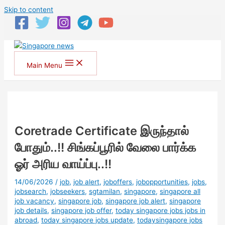
Skip to content
Main Menu
Coretrade Certificate இருந்தால்
போதும்..!! சிங்கப்பூரில் வேலை பார்க்க
ஓர் அரிய வாய்ப்பு..!!
14/06/2026
/
job
,
job alert
,
joboffers
,
jobopportunities
,
jobs
,
jobsearch
,
jobseekers
,
sgtamilan
,
singapore
,
singapore all
job vacancy
,
singapore job
,
singapore job alert
,
singapore
job details
,
singapore job offer
,
today singapore jobs jobs in
abroad
,
today singapore jobs update
,
todaysingapore jobs