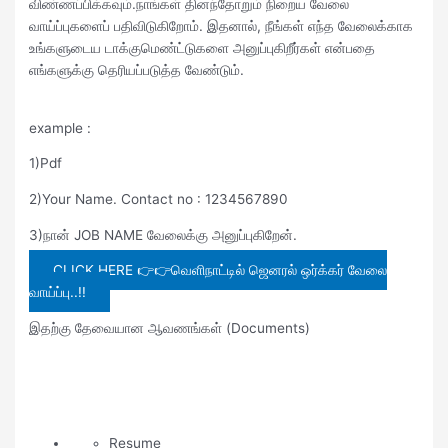
விண்ணப்பிக்கவும்.நாங்கள் தினந்தோறும் நிறைய வேலை
வாய்ப்புகளைப் பதிவிடுகிறோம். இதனால், நீங்கள் எந்த வேலைக்காக
உங்களுடைய டாக்குமெண்ட்டுகளை அனுப்புகிறீர்கள் என்பதை
எங்களுக்கு தெரியப்படுத்த வேண்டும்.
example :
1)Pdf
2)Your Name. Contact no : 1234567890
3)நான் JOB NAME வேலைக்கு அனுப்புகிறேன்.
CLICK HERE 👉👉வெளிநாட்டில் ஜெனரல் ஒர்க்கர் வேலை
வாய்ப்பு..!!
இதற்கு தேவையான ஆவணங்கள் (Documents)
Resume