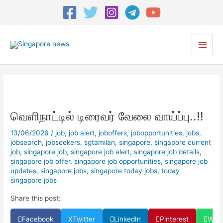
Post
navigation
Main
Men
வெளிநாட்டில் டிரைவர் வேலை வாய்ப்பு..!!
13/06/2026
/
job
,
job alert
,
joboffers
,
jobopportunities
,
jobs
,
jobsearch
,
jobseekers
,
sgtamilan
,
singapore
,
singapore current
job
,
singapore job
,
singapore job alert
,
singapore job details
,
singapore job offer
,
singapore job opportunities
,
singapore job
updates
,
singapore jobs
,
singapore today jobs
,
today
singapore jobs
Share this post:
Facebook
X
Twitter
LinkedIn
Pinterest
Wha