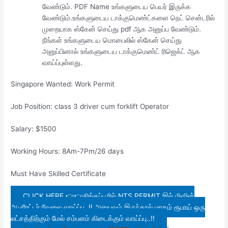
வேண்டும். PDF Name உங்களுடைய பெயர் இருக்க
வேண்டும்.உங்களுடைய டாக்குமெண்ட்களை நெட் சென்டரில்
முறையாக ஸ்கேன் செய்து pdf ஆக அனுப்ப வேண்டும்.
நீங்கள் உங்களுடைய மொபைலில் ஸ்கேன் செய்து
அனுப்பினால் உங்களுடைய டாக்குமெண்ட் ரிஜெக்ட் ஆக
வாய்ப்புள்ளது.
Singapore Wanted: Work Permit
Job Position: class 3 driver cum forklift Operator
Salary: $1500
Working Hours: 8Am-7Pm/26 days
Must Have Skilled Certificate
CLICK HERE 👉👉சிங்கப்பூரில் NTS PERMIT இல் மிஷின்
ஆபரேட்டர் வேலை வாய்ப்பு..!! அனுபவம் இருந்தால் மாதம் ரூபாய் ஒரு
லட்சத்திற்கும் மேல் சம்பளம் கிடைக்கும் வாய்ப்பு..!!