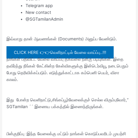
Telegram app
New contact
@SGTamilanAdmin
இவ்வாறு தான் ஆவணங்கள் (Documents) அனுப்ப வேண்டும்.
CLICK HERE 👉👉வெளிநாட்டில் வேலை வாய்ப்பு..!!!
நாங்கள் பதிவிட்ட வேலை வாய்ப்பு தகவலை நன்கு படியுங்கள். இதை
தவிர்த்து நீங்கள் கேட்கின்ற கேள்விகளுக்கு இன்டெர்வியூ நடைபெறும்
போது தெரிவிக்கப்படும். எடுத்துக்காட்டாக கம்பெனி பெயர், விசா
காலம்.
இது போன்ற வெளிநாட்டு,சிங்கப்பூர்வேலைக்குச் செல்ல விரும்புவோர்,“
SGTamilan ´´ இணைய பக்கத்தில் இணைந்திருங்கள்.
பின்குறிப்பு :இந்த வேலைக்கு மட்டும் நாங்கள் கொடுப்பவரிடம் முயற்சி