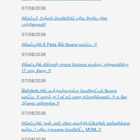
07/08/2026
சிங்கப்பூர் அஞ்சல் வெளியிடும் புதிய தேசிய தின
முத்திரைகள்!
07/08/2026
சிங்கப்பூரில் E Pass இல் வேலை வாய்ப்பு..!!
07/08/2026
சிங்கப்பூரில் கிச்சனர் சாலை கொலை வழக்கு: குற்றவாளிக்கு
17 மாத சிறை..!!
07/08/2026
இன்ஜினியரிங் படித்தவர்களுக்கு வெளிநாட்டில் வேலை
வாய்ப்பு..!! மாதம் ரூ.1 லட்சம் வரை சம்பாதிக்கலாம்..!! உடனே
அப்ளை பண்ணுங்க.!!
07/08/2026
சிங்கப்பூரில் ‘ஒன் பாஸ்’ விசா வைத்திருப்போரின் எண்ணிக்கை
உயர்வு..! புதிய தகவலை வெளியிட்ட MOM..!!
07/08/2026