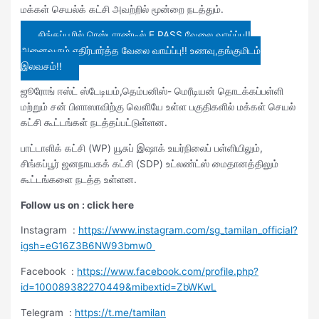
மக்கள் செயல்க் கட்சி அவற்றில் மூன்றை நடத்தும்.
சிங்கப்பூரில் ரெஸ்டாரண்டில் E PASS வேலை வாய்ப்பு!!
அனைவரும் எதிர்பார்த்த வேலை வாய்ப்பு!! உணவு,தங்குமிடம்
இலவசம்!!
ஜூரோங் ஈஸ்ட் ஸ்டேடியம்,தெம்பனிஸ்- மெரீடியன் தொடக்கப்பள்ளி
மற்றும் சன் பிளாஸாவிற்கு வெளியே உள்ள பகுதிகளில் மக்கள் செயல்
கட்சி கூட்டங்கள் நடத்தப்பட்டுள்ளன.
பாட்டாளிக் கட்சி (WP) யூசுப் இஷாக் உயர்நிலைப் பள்ளியிலும்,
சிங்கப்பூர் ஜனநாயகக் கட்சி (SDP) உட்லண்ட்ஸ் மைதானத்திலும்
கூட்டங்களை நடத்த உள்ளன.
Follow us on : click here
Instagram :
https://www.instagram.com/sg_tamilan_official?
igsh=eG16Z3B6NW93bmw0
Facebook :
https://www.facebook.com/profile.php?
id=100089382270449&mibextid=ZbWKwL
Telegram :
https://t.me/tamilan