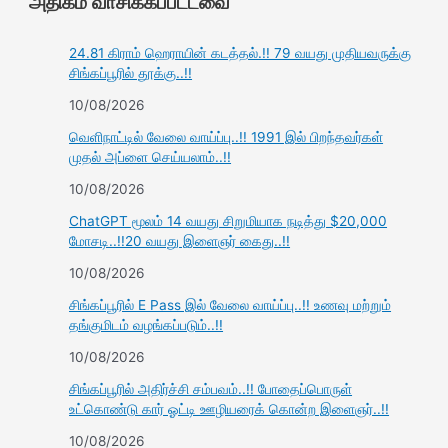
அதிகம் வாசிக்கப்பட்டவை
24.81 கிராம் ஹெராயின் கடத்தல்.!! 79 வயது முதியவருக்கு
சிங்கப்பூரில் தூக்கு..!!
10/08/2026
வெளிநாட்டில் வேலை வாய்ப்பு..!! 1991 இல் பிறந்தவர்கள்
முதல் அப்ளை செய்யலாம்..!!
10/08/2026
ChatGPT மூலம் 14 வயது சிறுமியாக நடித்து $20,000
மோசடி..!!20 வயது இளைஞர் கைது..!!
10/08/2026
சிங்கப்பூரில் E Pass இல் வேலை வாய்ப்பு..!! உணவு மற்றும்
தங்குமிடம் வழங்கப்படும்..!!
10/08/2026
சிங்கப்பூரில் அதிர்ச்சி சம்பவம்..!! போதைப்பொருள்
உட்கொண்டு கார் ஓட்டி ஊழியரைக் கொன்ற இளைஞர்..!!
10/08/2026