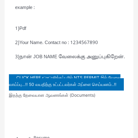
example :
1)Pdf
2)Your Name. Contact no : 1234567890
3)நான் JOB NAME வேலைக்கு அனுப்புகிறேன்.
CLICK HERE 👉👉சிங்கப்பூரில் NTS PERMIT இல் வேலை
வாய்ப்பு...!! 50 வயதிற்கு உட்பட்டவர்கள் அப்ளை செய்யலாம்..!!
இதற்கு தேவையான ஆவணங்கள் (Documents)
Resume