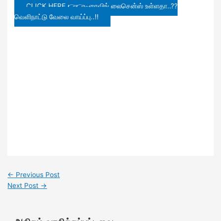
CLICK HERE 👉👉டிரைவிங் லைசென்ஸ் உள்ளதா..??
வெளிநாட்டு வேலை வாய்ப்பு..!!
←
Previous Post
Next Post
→