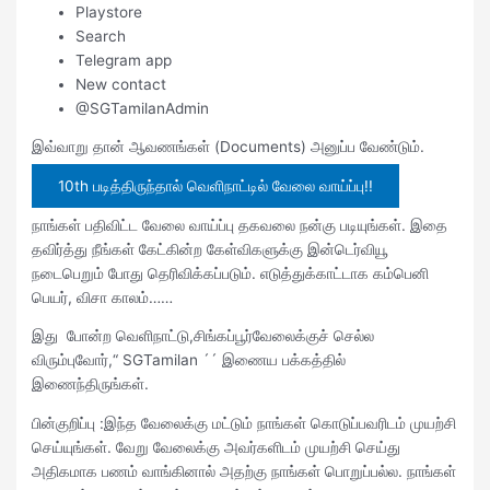
Playstore
Search
Telegram app
New contact
@SGTamilanAdmin
இவ்வாறு தான் ஆவணங்கள் (Documents) அனுப்ப வேண்டும்.
10th படித்திருந்தால் வெளிநாட்டில் வேலை வாய்ப்பு!!
நாங்கள் பதிவிட்ட வேலை வாய்ப்பு தகவலை நன்கு படியுங்கள். இதை
தவிர்த்து நீங்கள் கேட்கின்ற கேள்விகளுக்கு இன்டெர்வியூ
நடைபெறும் போது தெரிவிக்கப்படும். எடுத்துக்காட்டாக கம்பெனி
பெயர், விசா காலம்……
இது போன்ற வெளிநாட்டு,சிங்கப்பூர்வேலைக்குச் செல்ல
விரும்புவோர்,“ SGTamilan ´´ இணைய பக்கத்தில்
இணைந்திருங்கள்.
பின்குறிப்பு :இந்த வேலைக்கு மட்டும் நாங்கள் கொடுப்பவரிடம் முயற்சி
செய்யுங்கள். வேறு வேலைக்கு அவர்களிடம் முயற்சி செய்து
அதிகமாக பணம் வாங்கினால் அதற்கு நாங்கள் பொறுப்பல்ல. நாங்கள்