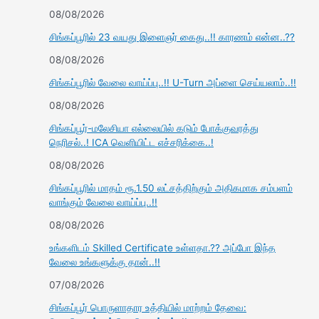
08/08/2026
சிங்கப்பூரில் 23 வயது இளைஞர் கைது..!! காரணம் என்ன..??
08/08/2026
சிங்கப்பூரில் வேலை வாய்ப்பு..!! U-Turn அப்ளை செய்யலாம்..!!
08/08/2026
சிங்கப்பூர்-மலேசியா எல்லையில் கடும் போக்குவரத்து
நெரிசல்..! ICA வெளியிட்ட எச்சரிக்கை..!
08/08/2026
சிங்கப்பூரில் மாதம் ரூ.1.50 லட்சத்திற்கும் அதிகமாக சம்பளம்
வாங்கும் வேலை வாய்ப்பு..!!
08/08/2026
உங்களிடம் Skilled Certificate உள்ளதா.?? அப்போ இந்த
வேலை உங்களுக்கு தான்..!!
07/08/2026
சிங்கப்பூர் பொருளாதார உத்தியில் மாற்றம் தேவை: