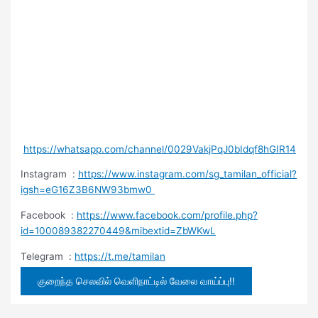
https://whatsapp.com/channel/0029VakjPqJ0bIdqf8hGIR14
Instagram :
https://www.instagram.com/sg_tamilan_official?
igsh=eG16Z3B6NW93bmw0
Facebook :
https://www.facebook.com/profile.php?
id=100089382270449&mibextid=ZbWKwL
Telegram :
https://t.me/tamilan
குறைந்த செலவில் வெளிநாட்டில் வேலை வாய்ப்பு!!