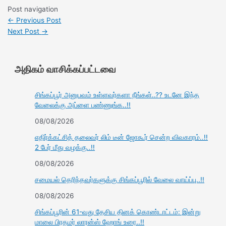
Post navigation
←
Previous Post
Next Post
→
அதிகம் வாசிக்கப்பட்டவை
சிங்கப்பூர் அனுபவம் உள்ளவர்களா நீங்கள்..?? உடனே இந்த
வேலைக்கு அப்ளை பண்ணுங்க..!!
08/08/2026
எதிர்க்கட்சித் தலைவர் லிம் டீன் ஜோகூர் சென்ற விவகாரம்..!!
2 பேர் மீது வழக்கு..!!
08/08/2026
சமையல் தெரிந்தவர்களுக்கு சிங்கப்பூரில் வேலை வாய்ப்பு..!!
08/08/2026
சிங்கப்பூரின் 61-வது தேசிய தினக் கொண்டாட்டம்: இன்று
மாலை பிரதமர் லாரன்ஸ் ஹோங் உரை..!!