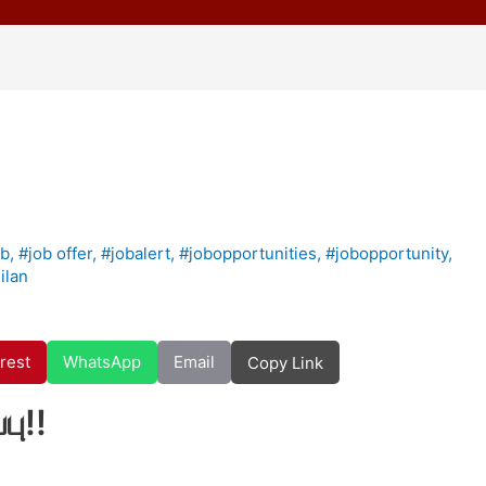
ob
,
#job offer
,
#jobalert
,
#jobopportunities
,
#jobopportunity
,
ilan
rest
WhatsApp
Email
Copy Link
ு!!