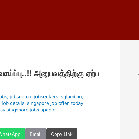
ாய்ப்பு..!! அனுபவத்திற்கு ஏற்ப
jobs
,
jobsearch
,
jobseekers
,
sgtamilan
,
 job details
,
singapore job offer
,
today
day singapore jobs update
WhatsApp
Email
Copy Link