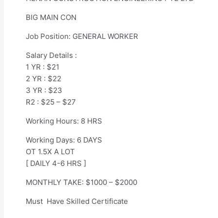
BIG MAIN CON
Job Position: GENERAL WORKER
Salary Details :
1 YR : $21
2 YR : $22
3 YR : $23
R2 : $25 – $27
Working Hours: 8 HRS
Working Days: 6 DAYS
OT 1.5X A LOT
[ DAILY 4-6 HRS ]
MONTHLY TAKE: $1000 – $2000
Must Have Skilled Certificate