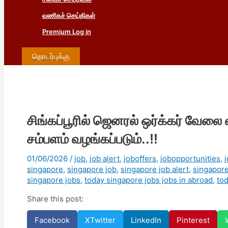
வணிகச் செய்திகள்
Premium Log in
தொடர்புக்கு
சிங்கப்பூரில் ஜெனரல் ஒர்க்கர் வேலை வ
சம்பளம் வழங்கப்படும்..!!
01/06/2026
/
job
,
job alert
,
joboffers
,
jobopportunities
,
singapore
,
singapore job
,
singapore job alert
,
singapore
singapore jobs
,
today singapore jobs jobs in abroad
,
to
Share this post:
Facebook
X
Twitter
LinkedIn
Pinterest