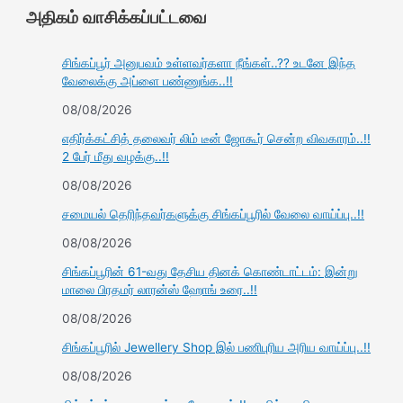
அதிகம் வாசிக்கப்பட்டவை
சிங்கப்பூர் அனுபவம் உள்ளவர்களா நீங்கள்..?? உடனே இந்த
வேலைக்கு அப்ளை பண்ணுங்க..!!
08/08/2026
எதிர்க்கட்சித் தலைவர் லிம் டீன் ஜோகூர் சென்ற விவகாரம்..!!
2 பேர் மீது வழக்கு..!!
08/08/2026
சமையல் தெரிந்தவர்களுக்கு சிங்கப்பூரில் வேலை வாய்ப்பு..!!
08/08/2026
சிங்கப்பூரின் 61-வது தேசிய தினக் கொண்டாட்டம்: இன்று
மாலை பிரதமர் லாரன்ஸ் ஹோங் உரை..!!
08/08/2026
சிங்கப்பூரில் Jewellery Shop இல் பணிபுரிய அரிய வாய்ப்பு..!!
08/08/2026