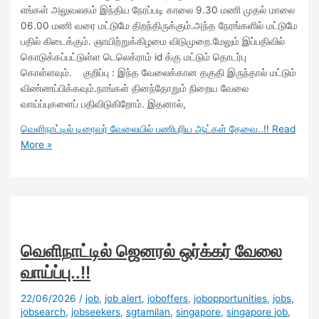
எங்கள் அலுவலகம் இந்திய நேரப்படி காலை 9.30 மணி முதல் மாலை
06.00 மணி வரை மட்டுமே திறந்திருக்கும்.அந்த நேரங்களில் மட்டுமே
பதில் கிடைக்கும். ஞாயிற்றுக்கிழமை விடுமுறை.மேலும் இப்பதிவில்
கொடுக்கப்பட்டுள்ள டெலெக்ராம் id க்கு மட்டும் தொடர்பு
கொள்ளவும். குறிப்பு : இந்த வேலைக்கான தகுதி இருந்தால் மட்டும்
விண்ணப்பிக்கவும்.நாங்கள் தினந்தோறும் நிறைய வேலை
வாய்ப்புகளைப் பதிவிடுகிறோம். இதனால்,
வெளிநாட்டில் டிரைவர் வேலையில் பணிபுரிய ஆட்கள் தேவை..!!
Read
More »
வெளிநாட்டில் ஜெனரல் ஒர்க்கர் வேலை
வாய்ப்பு..!!
22/06/2026
/
job
,
job alert
,
joboffers
,
jobopportunities
,
jobs
,
jobsearch
,
jobseekers
,
sgtamilan
,
singapore
,
singapore job
,