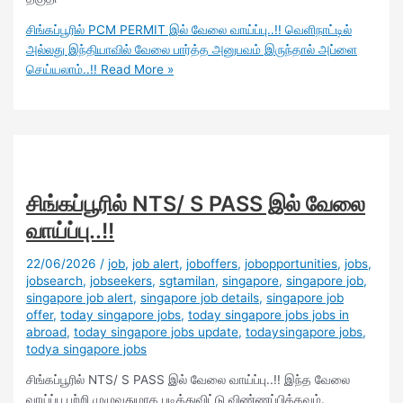
சிங்கப்பூரில் PCM PERMIT இல் வேலை வாய்ப்பு..!! வெளிநாட்டில்
அல்லது இந்தியாவில் வேலை பார்த்த அனுபவம் இருந்தால் அப்ளை
செய்யலாம்..!!
Read More »
சிங்கப்பூரில் NTS/ S PASS இல் வேலை
வாய்ப்பு..!!
22/06/2026
/
job
,
job alert
,
joboffers
,
jobopportunities
,
jobs
,
jobsearch
,
jobseekers
,
sgtamilan
,
singapore
,
singapore job
,
singapore job alert
,
singapore job details
,
singapore job
offer
,
today singapore jobs
,
today singapore jobs jobs in
abroad
,
today singapore jobs update
,
todaysingapore jobs
,
todya singapore jobs
சிங்கப்பூரில் NTS/ S PASS இல் வேலை வாய்ப்பு..!! இந்த வேலை
வாய்ப்பு பற்றி முழுவதுமாக படித்துவிட்டு விண்ணப்பிக்கவும்.