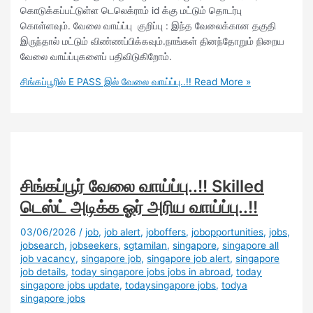
கொடுக்கப்பட்டுள்ள டெலெக்ராம் id க்கு மட்டும் தொடர்பு
கொள்ளவும். வேலை வாய்ப்பு குறிப்பு : இந்த வேலைக்கான தகுதி
இருந்தால் மட்டும் விண்ணப்பிக்கவும்.நாங்கள் தினந்தோறும் நிறைய
வேலை வாய்ப்புகளைப் பதிவிடுகிறோம்.
சிங்கப்பூரில் E PASS இல் வேலை வாய்ப்பு..!!
Read More »
சிங்கப்பூர் வேலை வாய்ப்பு..!! Skilled
டெஸ்ட் அடிக்க ஓர் அரிய வாய்ப்பு..!!
03/06/2026
/
job
,
job alert
,
joboffers
,
jobopportunities
,
jobs
,
jobsearch
,
jobseekers
,
sgtamilan
,
singapore
,
singapore all
job vacancy
,
singapore job
,
singapore job alert
,
singapore
job details
,
today singapore jobs jobs in abroad
,
today
singapore jobs update
,
todaysingapore jobs
,
todya
singapore jobs