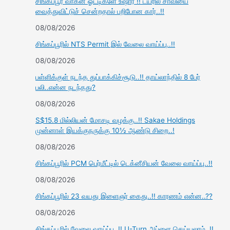
சிங்கப்பூர் வாகன ஓட்டிகளே உஷார் !! டயரில் சாவியை
வைத்துவிட்டுச் சென்றதால் பறிபோன கார்..!!
08/08/2026
சிங்கப்பூரில் NTS Permit இல் வேலை வாய்ப்பு..!!
08/08/2026
பள்ளிக்குள் நடந்த துப்பாக்கிச்சூடு..!! தாய்லாந்தில் 8 பேர்
பலி..என்ன நடந்தது?
08/08/2026
S$15.8 மில்லியன் மோசடி வழக்கு..!! Sakae Holdings
முன்னாள் இயக்குநருக்கு 10½ ஆண்டு சிறை..!
08/08/2026
சிங்கப்பூரில் PCM பெர்மீட்டில் டெக்னீசியன் வேலை வாய்ப்பு..!!
08/08/2026
சிங்கப்பூரில் 23 வயது இளைஞர் கைது..!! காரணம் என்ன..??
08/08/2026
சிங்கப்பூரில் வேலை வாய்ப்பு..!! U-Turn அப்ளை செய்யலாம்..!!