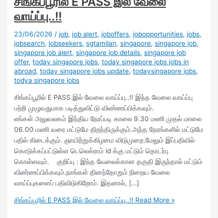
சிங்கப்பூரில் E PASS இல் வேலை
வாய்ப்பு..!!
23/06/2026
/
job
,
job alert
,
joboffers
,
jobopportunities
,
jobs
,
jobsearch
,
jobseekers
,
sgtamilan
,
singapore
,
singapore job
,
singapore job alert
,
singapore job details
,
singapore job
offer
,
today singapore jobs
,
today singapore jobs jobs in
abroad
,
today singapore jobs update
,
todaysingapore jobs
,
todya singapore jobs
சிங்கப்பூரில் E PASS இல் வேலை வாய்ப்பு..!! இந்த வேலை வாய்ப்பு
பற்றி முழுவதுமாக படித்துவிட்டு விண்ணப்பிக்கவும்.
எங்கள் அலுவலகம் இந்திய நேரப்படி காலை 9.30 மணி முதல் மாலை
06.00 மணி வரை மட்டுமே திறந்திருக்கும்.அந்த நேரங்களில் மட்டுமே
பதில் கிடைக்கும். ஞாயிற்றுக்கிழமை விடுமுறை.மேலும் இப்பதிவில்
கொடுக்கப்பட்டுள்ள டெலெக்ராம் id க்கு மட்டும் தொடர்பு
கொள்ளவும். குறிப்பு : இந்த வேலைக்கான தகுதி இருந்தால் மட்டும்
விண்ணப்பிக்கவும்.நாங்கள் தினந்தோறும் நிறைய வேலை
வாய்ப்புகளைப் பதிவிடுகிறோம். இதனால், […]
சிங்கப்பூரில் E PASS இல் வேலை வாய்ப்பு..!!
Read More »