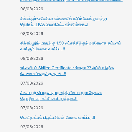
08/08/2026
சிங்கப்பூர்-மலேசியா எல்லையில் கடும் போக்குவரத்து
நெரிசல்..! ICA வெளியிட்ட எச்சரிக்கை..!
08/08/2026
சிங்கப்பூரில் மாதம் ரூ.1.50 லட்சத்திற்கும் அதிகமாக சம்பளம்
வாங்கும் வேலை வாய்ப்பு..!!
08/08/2026
உங்களிடம் Skilled Certificate உள்ளதா.?? அப்போ இந்த
வேலை உங்களுக்கு தான்..!!
07/08/2026
சிங்கப்பூர் பொருளாதார உத்தியில் மாற்றம் தேவை:
தொழிலாளர் கட்சி வலியுறுத்தல்..!!
07/08/2026
வெளிநாட்டில் பியூட்டிசியன் வேலை வாய்ப்பு..!!
07/08/2026