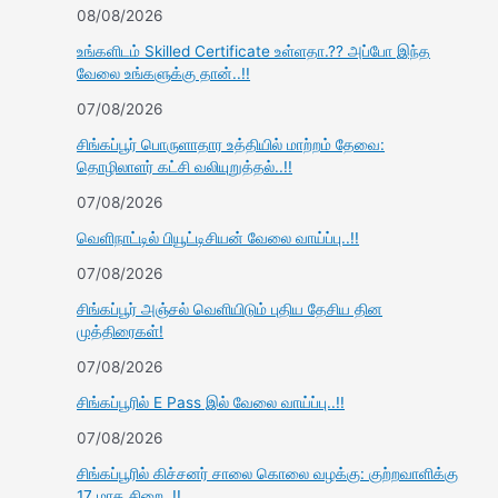
08/08/2026
உங்களிடம் Skilled Certificate உள்ளதா.?? அப்போ இந்த
வேலை உங்களுக்கு தான்..!!
07/08/2026
சிங்கப்பூர் பொருளாதார உத்தியில் மாற்றம் தேவை:
தொழிலாளர் கட்சி வலியுறுத்தல்..!!
07/08/2026
வெளிநாட்டில் பியூட்டிசியன் வேலை வாய்ப்பு..!!
07/08/2026
சிங்கப்பூர் அஞ்சல் வெளியிடும் புதிய தேசிய தின
முத்திரைகள்!
07/08/2026
சிங்கப்பூரில் E Pass இல் வேலை வாய்ப்பு..!!
07/08/2026
சிங்கப்பூரில் கிச்சனர் சாலை கொலை வழக்கு: குற்றவாளிக்கு
17 மாத சிறை..!!