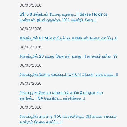
08/08/2026
S$15.8 மில்லியன் மோசடி வழக்கு..!! Sakae Holdings
முன்னாள் இயக்குநருக்கு 10½ ஆண்டு சிறை..!
08/08/2026
சிங்கப்பூரில் PCM பெர்மீட்டில் டெக்னீசியன் வேலை வாய்ப்பு..!!
08/08/2026
சிங்கப்பூரில் 23 வயது இளைஞர் கைது..!! காரணம் என்ன..??
08/08/2026
சிங்கப்பூரில் வேலை வாய்ப்பு..!! U-Turn அப்ளை செய்யலாம்..!!
08/08/2026
சிங்கப்பூர்-மலேசியா எல்லையில் கடும் போக்குவரத்து
நெரிசல்..! ICA வெளியிட்ட எச்சரிக்கை..!
08/08/2026
சிங்கப்பூரில் மாதம் ரூ.1.50 லட்சத்திற்கும் அதிகமாக சம்பளம்
வாங்கும் வேலை வாய்ப்பு..!!