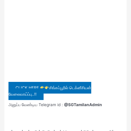
CLICK HERE
சிங்கப்பூரில் டெக்னீசியன்
வேலைவாய்ப்பு..!!
அனுப்ப வேண்டிய Telegram id :
@SGTamilanAdmin