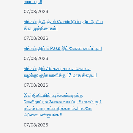
வாய்ப்பு..!!
07/08/2026
சிங்கப்பூர் அஞ்சல் வெளியிடும் புதிய தேசிய
தின முத்திரைகள்!
07/08/2026
சிங்கப்பூரில் E Pass இல் வேலை வாய்ப்பு..!!
07/08/2026
சிங்கப்பூரில் கிச்சனர் சாலை கொலை
வழக்கு: குற்றவாளிக்கு 17 மாத சிறை..!!
07/08/2026
இன்ஜினியரிங் படித்தவர்களுக்கு
வெளிநாட்டில் வேலை வாய்ப்பு..!! மாதம் ரூ.1
லட்சம் வரை சம்பாதிக்கலாம்..!! உடனே
அப்ளை பண்ணுங்க.!!
07/08/2026