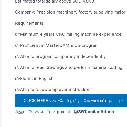
Estimated total salary above SGD 4,000
Company: Precision machinery factory supplying majo
Requirements:
👉Minimum 4 years CNC milling machine experience
👉Proficient in MasterCAM & UG program
👉Able to program completely independently
👉Able to read drawings and perform material cutting
👉Fluent in English
👉Able to follow employer instructions
CLICK HERE 👉👉வெளிநாட்டில் வேலை வாய்ப்பு…!! முன் 
அனுப்ப வேண்டிய Telegram id :
@SGTamilanAdmin