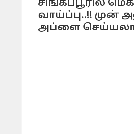
சிங்கப்பூரில் ம
வாய்ப்பு..!! முன
அப்ளை செய்யலாம்