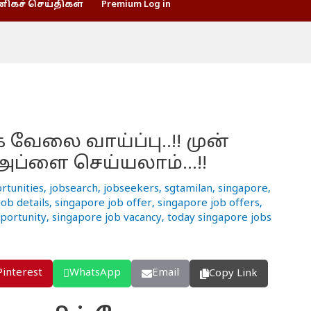
கச் செய்திகள்
Premium Log in
் வேலை வாய்ப்பு..!! முன்
அப்ளை செய்யலாம்…!!
rtunities
,
jobsearch
,
jobseekers
,
sgtamilan
,
singapore
,
ob details
,
singapore job offer
,
singapore job offers
,
portunity
,
singapore job vacancy
,
today singapore jobs
Pinterest
WhatsApp
Email
Copy Link