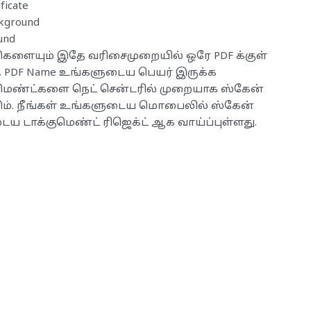
ficate
ckground
und
ுகளையும் இதே வரிசைமுறையில் ஒரே PDF க்குள்
். PDF Name உங்களுடைய பெயர் இருக்க
மெண்ட்களை நெட் சென்டரில் முறையாக ஸ்கேன்
ும். நீங்கள் உங்களுடைய மொபைலில் ஸ்கேன்
ய டாக்குமெண்ட் ரிஜெக்ட் ஆக வாய்ப்புள்ளது.