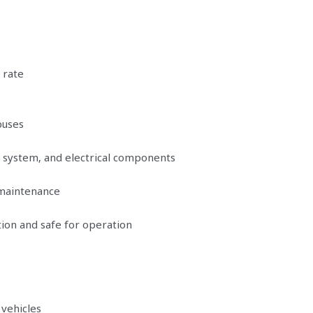
 rate
buses
 system, and electrical components
 maintenance
tion and safe for operation
vehicles