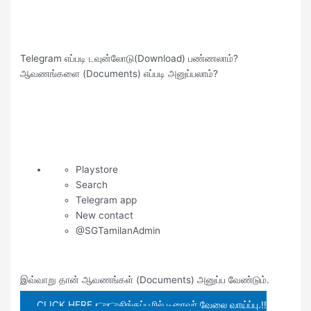
Telegram எப்படி டவுன்லோடு(Download) பண்ணலாம்?
ஆவணங்களை (Documents) எப்படி அனுப்பலாம்?
Playstore
Search
Telegram app
New contact
@SGTamilanAdmin
இவ்வாறு தான் ஆவணங்கள் (Documents) அனுப்ப வேண்டும்.
CLICK HERE 👉👉சிங்கப்பூரில் டிரைவர் வேலை வாய்ப்பு.!!