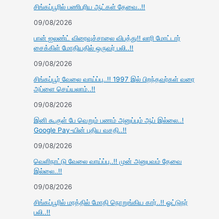
சிங்கப்பூரில் பணிபுரிய ஆட்கள் தேவை..!!
09/08/2026
பான் ஐலண்ட் விரைவுச்சாலை விபத்து!! லாரி மோட்டார்
சைக்கிள் மோதியதில் ஒருவர் பலி..!!
09/08/2026
சிங்கப்பூர் வேலை வாய்ப்பு..!! 1997 இல் பிறந்தவர்கள் வரை
அப்ளை செய்யலாம்..!!
09/08/2026
இனி கூகுள் பே வெறும் பணம் அனுப்பும் ஆப் இல்லை..!
Google Pay-யின் புதிய வசதி..!!
09/08/2026
வெளிநாட்டு வேலை வாய்ப்பு..!! முன் அனுபவம் தேவை
இல்லை..!!
09/08/2026
சிங்கப்பூரில் மரத்தில் மோதி நொறுங்கிய கார்..!! ஓட்டுநர்
பலி..!!