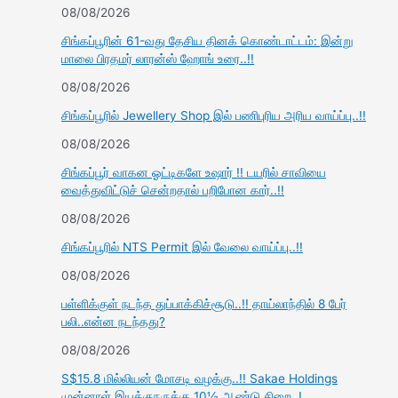
08/08/2026
சிங்கப்பூரின் 61-வது தேசிய தினக் கொண்டாட்டம்: இன்று
மாலை பிரதமர் லாரன்ஸ் ஹோங் உரை..!!
08/08/2026
சிங்கப்பூரில் Jewellery Shop இல் பணிபுரிய அரிய வாய்ப்பு..!!
08/08/2026
சிங்கப்பூர் வாகன ஓட்டிகளே உஷார் !! டயரில் சாவியை
வைத்துவிட்டுச் சென்றதால் பறிபோன கார்..!!
08/08/2026
சிங்கப்பூரில் NTS Permit இல் வேலை வாய்ப்பு..!!
08/08/2026
பள்ளிக்குள் நடந்த துப்பாக்கிச்சூடு..!! தாய்லாந்தில் 8 பேர்
பலி..என்ன நடந்தது?
08/08/2026
S$15.8 மில்லியன் மோசடி வழக்கு..!! Sakae Holdings
முன்னாள் இயக்குநருக்கு 10½ ஆண்டு சிறை..!