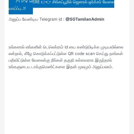
CLICK HERE 👉👉 சிங்கப்பூரில் ஜெனரல் ஒர்க்கர் வேலை
வாய்ப்பு..!!
அனுப்ப வேண்டிய Telegram id :
@SGTamilanAdmin
உங்களால் எங்களின் டெலெக்ராம் id யை கண்டுபிடிக்க முடியவில்லை
என்றால், கீழே கொடுக்கப்பட்டுள்ள QR code scan செய்து நாங்கள்
பதிவிட்டுள்ள வேலைக்கு நீங்கள் தகுதி உள்ளவராக இருந்தால்
உங்களுடைய டாக்குமெண்ட்களை இதன் மூலமும் அனுப்பலாம்.