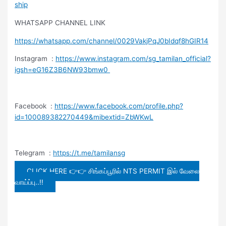
ship
WHATSAPP CHANNEL LINK
https://whatsapp.com/channel/0029VakjPqJ0bIdqf8hGIR14
Instagram :
https://www.instagram.com/sg_tamilan_official?
igsh=eG16Z3B6NW93bmw0
Facebook :
https://www.facebook.com/profile.php?
id=100089382270449&mibextid=ZbWKwL
Telegram :
https://t.me/tamilansg
CLICK HERE 👉👉 சிங்கப்பூரில் NTS PERMIT இல் வேலை
வாய்ப்பு..!!