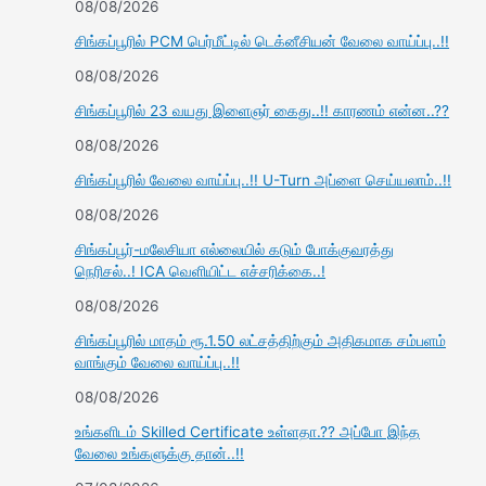
08/08/2026
சிங்கப்பூரில் PCM பெர்மீட்டில் டெக்னீசியன் வேலை வாய்ப்பு..!!
08/08/2026
சிங்கப்பூரில் 23 வயது இளைஞர் கைது..!! காரணம் என்ன..??
08/08/2026
சிங்கப்பூரில் வேலை வாய்ப்பு..!! U-Turn அப்ளை செய்யலாம்..!!
08/08/2026
சிங்கப்பூர்-மலேசியா எல்லையில் கடும் போக்குவரத்து
நெரிசல்..! ICA வெளியிட்ட எச்சரிக்கை..!
08/08/2026
சிங்கப்பூரில் மாதம் ரூ.1.50 லட்சத்திற்கும் அதிகமாக சம்பளம்
வாங்கும் வேலை வாய்ப்பு..!!
08/08/2026
உங்களிடம் Skilled Certificate உள்ளதா.?? அப்போ இந்த
வேலை உங்களுக்கு தான்..!!