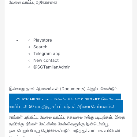
வேலை வாய்ப்பு ஆலோசனை
Playstore
Search
Telegram app
New contact
@SGTamilanAdmin
இவ்வாறு தான் ஆவணங்கள் (Documents) அனுப்ப வேண்டும்.
CLICK HERE 👉👉 சிங்கப்பூரில் NTS PERMIT இல் வேலை
வாய்ப்பு...!! 50 வயதிற்கு உட்பட்டவர்கள் அப்ளை செய்யலாம்..!!
நாங்கள் பதிவிட்ட வேலை வாய்ப்பு தகவலை நன்கு படியுங்கள். இதை
தவிர்த்து நீங்கள் கேட்கின்ற கேள்விகளுக்கு இன்டெர்வியூ
நடைபெறும் போது தெரிவிக்கப்படும். எடுத்துக்காட்டாக கம்பெனி