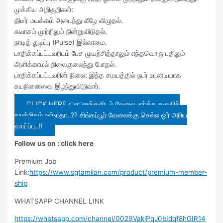
​முக்கிய அறிகுறிகள்:
​திடீர் மயக்கம் அடைந்து கீழே விழுதல்.
​சுவாசம் முற்றிலும் நின்றுவிடுதல்.
​நாடித் துடிப்பு (Pulse) இல்லாமை.
​பாதிக்கப்பட்டவரிடம் பேச முயற்சித்தாலும் எந்தவொரு பதிலும்
அளிக்காமல் நிலைகுலைந்து போதல்.
​பாதிக்கப்பட்டவரின் நிலை: இந்த சமயத்தில் நபர் உடனடியாக
சுயநினைவை இழந்துவிடுவார்.
CLICK HERE 👉👉உங்களிடம் வேலை பார்த்த தகுதிச்
சான்றிதழ் உள்ளதா..?? சிங்கப்பூர் வேலைக்கு செல்ல ஓர் அரிய
வாய்ப்பு..!!
Follow us on : click here
Premium Job
Link:
https://www.sgtamilan.com/product/premium-member-
ship
WHATSAPP CHANNEL LINK
https://whatsapp.com/channel/0029VakjPqJ0bIdqf8hGIR14