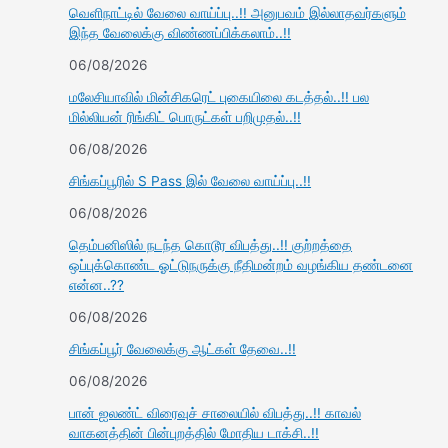
வெளிநாட்டில் வேலை வாய்ப்பு..!! அனுபவம் இல்லாதவர்களும்
இந்த வேலைக்கு விண்ணப்பிக்கலாம்..!!
06/08/2026
மலேசியாவில் மின்சிகரெட் புகையிலை கடத்தல்..!! பல
மில்லியன் ரிங்கிட் பொருட்கள் பறிமுதல்..!!
06/08/2026
சிங்கப்பூரில் S Pass இல் வேலை வாய்ப்பு..!!
06/08/2026
தெம்பனிஸில் நடந்த கொடூர விபத்து..!! குற்றத்தை
ஒப்புக்கொண்ட ஓட்டுநருக்கு நீதிமன்றம் வழங்கிய தண்டனை
என்ன..??
06/08/2026
சிங்கப்பூர் வேலைக்கு ஆட்கள் தேவை..!!
06/08/2026
பான் ஐலண்ட் விரைவுச் சாலையில் விபத்து..!! காவல்
வாகனத்தின் பின்புறத்தில் மோதிய டாக்சி..!!