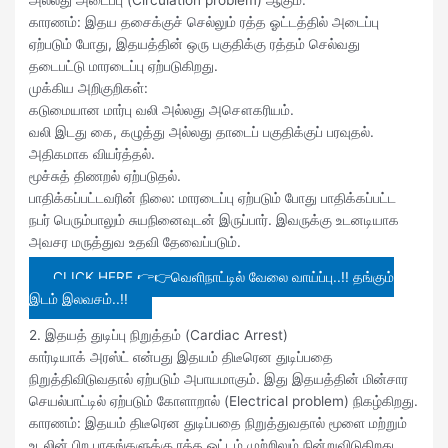
​காரணம்: இதய தசைக்குச் செல்லும் ரத்த ஓட்டத்தில் அடைப்பு
ஏற்படும் போது, இதயத்தின் ஒரு பகுதிக்கு ரத்தம் செல்வது
தடைபட்டு மாரடைப்பு ஏற்படுகிறது.
​முக்கிய அறிகுறிகள்:
​கடுமையான மார்பு வலி அல்லது அசௌகரியம்.
​வலி இடது கை, கழுத்து அல்லது தாடைப் பகுதிக்குப் பரவுதல்.
​அதிகமாக வியர்த்தல்.
​மூச்சுத் திணறல் ஏற்படுதல்.
​பாதிக்கப்பட்டவரின் நிலை: மாரடைப்பு ஏற்படும் போது பாதிக்கப்பட்ட
நபர் பெரும்பாலும் சுயநினைவுடன் இருப்பார். இவருக்கு உடனடியாக
அவசர மருத்துவ உதவி தேவைப்படும்.
CLICK HERE 👉👉வெளிநாட்டில் வேலை வாய்ப்பு..!! தங்கும்
இடம் இலவசம்..!!
2. இதயத் துடிப்பு நிறுத்தம் (Cardiac Arrest)
​கார்டியாக் அரஸ்ட் என்பது இதயம் திடீரென துடிப்பதை
நிறுத்திவிடுவதால் ஏற்படும் அபாயமாகும். இது இதயத்தின் மின்சார
செயல்பாட்டில் ஏற்படும் கோளாறால் (Electrical problem) நிகழ்கிறது.
​காரணம்: இதயம் திடீரென துடிப்பதை நிறுத்துவதால் மூளை மற்றும்
உடலின் பிற பாகங்களுக்கு ரத்த ஓட்டம் முற்றிலும் நின்றுவிடுகிறது.