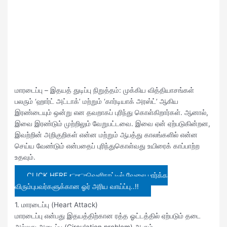
​மாரடைப்பு – இதயத் துடிப்பு நிறுத்தம்: முக்கிய வித்தியாசங்கள்
​பலரும் ‘ஹார்ட் அட்டாக்’ மற்றும் ‘கார்டியாக் அரஸ்ட்’ ஆகிய
இரண்டையும் ஒன்று என தவறாகப் புரிந்து கொள்கிறார்கள். ஆனால்,
இவை இரண்டும் முற்றிலும் வேறுபட்டவை. இவை ஏன் ஏற்படுகின்றன,
இவற்றின் அறிகுறிகள் என்ன மற்றும் ஆபத்து காலங்களில் என்ன
செய்ய வேண்டும் என்பதைப் புரிந்துகொள்வது உயிரைக் காப்பாற்ற
உதவும்.
CLICK HERE 👉👉வெளிநாட்டில் வேலை பார்க்க
விரும்புபவர்களுக்கான ஓர் அரிய வாய்ப்பு..!!
1. மாரடைப்பு (Heart Attack)
​மாரடைப்பு என்பது இதயத்திற்கான ரத்த ஓட்டத்தில் ஏற்படும் தடை
அல்லது அடைப்பு (Circulation problem) ஆகும்.