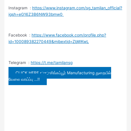
Instagram :
https://www.instagram.com/sg_tamilan_official?
igsh=eG16Z3B6NW93bmw0
Facebook :
https://www.facebook.com/profile.php?
id=100089382270449&mibextid=ZbWKwL
Telegram :
https://t.me/tamilansg
CLICK HERE 👉👉சிங்கப்பூர் Manufacturing துறையில்
வேலை வாய்ப்பு …!!