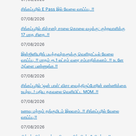
சிங்கப்பூரில் E Pass இல் வேலை வாய்ப்பு..!!
07/08/2026
சிங்கப்பூரில் கிச்சனர் சாலை கொலை வழக்கு: குற்றவாளிக்கு
17 மாத சிறை..!!
07/08/2026
இன்ஜினியரிங் படித்தவர்களுக்கு வெளிநாட்டில் வேலை
வாய்ப்பு..!! மாதம் ரூ.1 லட்சம் வரை சம்பாதிக்கலாம்..!! உடனே
அப்ளை பண்ணுங்க.!!
07/08/2026
சிங்கப்பூரில் ‘ஒன் பாஸ்’ விசா வைத்திருப்போரின் எண்ணிக்கை
உயர்வு..! புதிய தகவலை வெளியிட்ட MOM..!!
07/08/2026
உணவு மற்றும் தங்குமிடம் இலவசம்..!! சிங்கப்பூரில் வேலை
வாய்ப்பு.!!
07/08/2026