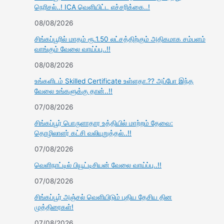
நெரிசல்..! ICA வெளியிட்ட எச்சரிக்கை..!
08/08/2026
சிங்கப்பூரில் மாதம் ரூ.1.50 லட்சத்திற்கும் அதிகமாக சம்பளம்
வாங்கும் வேலை வாய்ப்பு..!!
08/08/2026
உங்களிடம் Skilled Certificate உள்ளதா.?? அப்போ இந்த
வேலை உங்களுக்கு தான்..!!
07/08/2026
சிங்கப்பூர் பொருளாதார உத்தியில் மாற்றம் தேவை:
தொழிலாளர் கட்சி வலியுறுத்தல்..!!
07/08/2026
வெளிநாட்டில் பியூட்டிசியன் வேலை வாய்ப்பு..!!
07/08/2026
சிங்கப்பூர் அஞ்சல் வெளியிடும் புதிய தேசிய தின
முத்திரைகள்!
07/08/2026