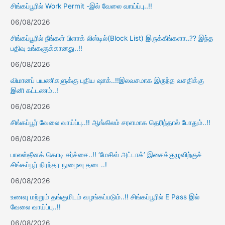
சிங்கப்பூரில் Work Permit -இல் வேலை வாய்ப்பு..!!
06/08/2026
சிங்கப்பூரில் நீங்கள் பிளாக் லிஸ்டில்(Block List) இருக்கீங்களா..?? இந்த
பதிவு உங்களுக்கானது..!!
06/08/2026
விமானப் பயணிகளுக்கு புதிய ஷாக்..!!இலவசமாக இருந்த வசதிக்கு
இனி கட்டணம்..!
06/08/2026
சிங்கப்பூர் வேலை வாய்ப்பு..!! ஆங்கிலம் சரளமாக தெரிந்தால் போதும்..!!
06/08/2026
பாலஸ்தீனக் கொடி சர்ச்சை..!! ‘மேசிவ் அட்டாக்’ இசைக்குழுவிற்குச்
சிங்கப்பூர் நிரந்தர நுழைவு தடை..!
06/08/2026
உணவு மற்றும் தங்குமிடம் வழங்கப்படும்..!! சிங்கப்பூரில் E Pass இல்
வேலை வாய்ப்பு..!!
06/08/2026