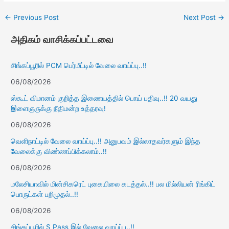
←
Previous Post
Next Post
→
அதிகம் வாசிக்கப்பட்டவை
சிங்கப்பூரில் PCM பெர்மீட்டில் வேலை வாய்ப்பு..!!
06/08/2026
ஸ்கூட் விமானம் குறித்த இணையத்தில் பொய் பதிவு..!! 20 வயது
இளைஞருக்கு நீதிமன்ற உத்தரவு!
06/08/2026
வெளிநாட்டில் வேலை வாய்ப்பு..!! அனுபவம் இல்லாதவர்களும் இந்த
வேலைக்கு விண்ணப்பிக்கலாம்..!!
06/08/2026
மலேசியாவில் மின்சிகரெட் புகையிலை கடத்தல்..!! பல மில்லியன் ரிங்கிட்
பொருட்கள் பறிமுதல்..!!
06/08/2026
சிங்கப்பூரில் S Pass இல் வேலை வாய்ப்பு..!!