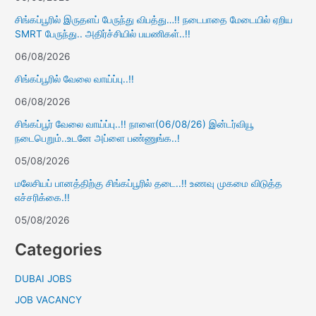
சிங்கப்பூரில் இருதளப் பேருந்து விபத்து…!! நடைபாதை மேடையில் ஏறிய
SMRT பேருந்து.. அதிர்ச்சியில் பயணிகள்..!!
06/08/2026
சிங்கப்பூரில் வேலை வாய்ப்பு..!!
06/08/2026
சிங்கப்பூர் வேலை வாய்ப்பு..!! நாளை(06/08/26) இன்டர்வியூ
நடைபெறும்..உடனே அப்ளை பண்ணுங்க..!
05/08/2026
மலேசியப் பானத்திற்கு சிங்கப்பூரில் தடை..!! உணவு முகமை விடுத்த
எச்சரிக்கை.!!
05/08/2026
Categories
DUBAI JOBS
JOB VACANCY