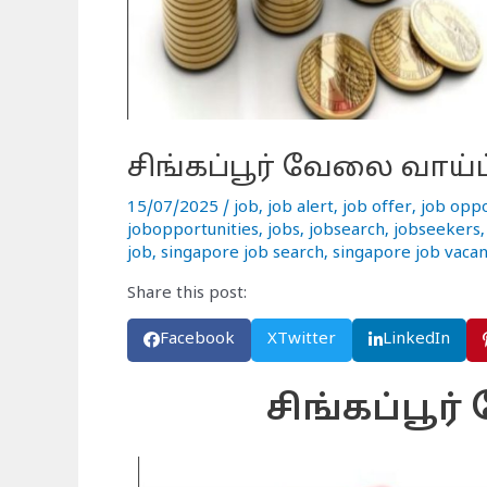
சிங்கப்பூர் வேலை வாய்ப்
15/07/2025
/
job
,
job alert
,
job offer
,
job oppo
jobopportunities
,
jobs
,
jobsearch
,
jobseekers
job
,
singapore job search
,
singapore job vaca
Share this post:
Facebook
X
Twitter
LinkedIn
சிங்கப்பூர்