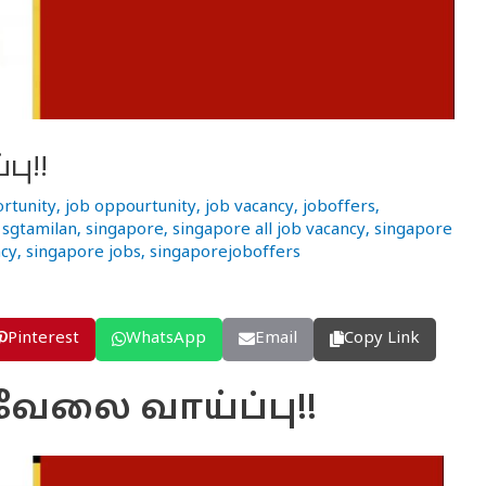
பு!!
rtunity
,
job oppourtunity
,
job vacancy
,
joboffers
,
,
sgtamilan
,
singapore
,
singapore all job vacancy
,
singapore
ncy
,
singapore jobs
,
singaporejoboffers
Pinterest
WhatsApp
Email
Copy Link
 வேலை வாய்ப்பு!!