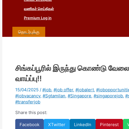
வணிகச் செய்திகள்
Premium Log in
தொடர்புக்கு
சிங்கப்பூரில் இருந்து கொண்டு வேலை
வாய்ப்பு!!
15/04/2025
/
#job
,
#job offer
,
#jobalert
,
#jobopportuniti
#jobvacancy
,
#Sgtamilan
,
#Singapore
,
#singaporejob
,
#
#transferjob
Share this post:
Facebook
X
Twitter
LinkedIn
Pinterest