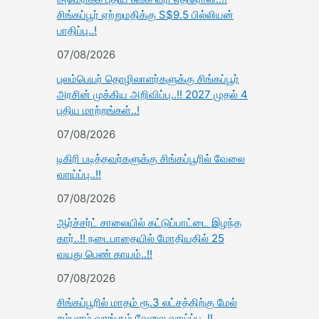
சிங்கப்பூர் ஏற்றுமதிக்கு S$9.5 பில்லியன்
பாதிப்பு..!
07/08/2026
புலம்பெயர் தொழிலாளர்களுக்கு சிங்கப்பூர்
அரசின் முக்கிய அறிவிப்பு..!! 2027 முதல் 4
புதிய மாற்றங்கள்..!
07/08/2026
டிகிரி படித்தவர்களுக்கு சிங்கப்பூரில் வேலை
வாய்ப்பு..!!
07/08/2026
ஆர்ச்சர்ட் சாலையில் கட்டுப்பாட்டை இழந்த
கார்..!! நடைபாதையில் மோதியதில் 25
வயது பெண் காயம்..!!
07/08/2026
சிங்கப்பூரில் மாதம் ரூ.3 லட்சத்திற்கு மேல்
சம்பளம் வாங்கும் வேலை வாய்ப்பு..!!