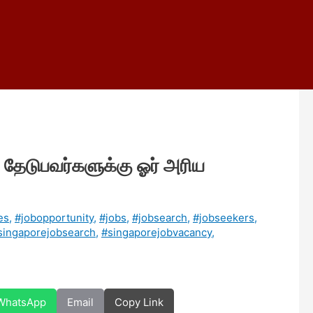
 தேடுபவர்களுக்கு ஓர் அரிய
es
,
#jobopportunity
,
#jobs
,
#jobsearch
,
#jobseekers
,
singaporejobsearch
,
#singaporejobvacancy
,
WhatsApp
Email
Copy Link