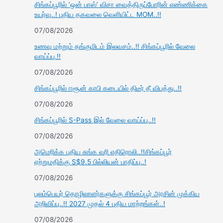
சிங்கப்பூரில் ‘ஒன் பாஸ்’ விசா வைத்திருப்போரின் எண்ணிக்கை
உயர்வு..! புதிய தகவலை வெளியிட்ட MOM..!!
07/08/2026
உணவு மற்றும் தங்குமிடம் இலவசம்..!! சிங்கப்பூரில் வேலை
வாய்ப்பு.!!
07/08/2026
சிங்கப்பூரில் ஈசூன் காபி கடையில் திடீர் தீ விபத்து..!!
07/08/2026
சிங்கப்பூரில் S-Pass இல் வேலை வாய்ப்பு..!!
07/08/2026
அமெரிக்க புதிய சுங்க வரி எதிரொலி..!!சிங்கப்பூர்
ஏற்றுமதிக்கு S$9.5 பில்லியன் பாதிப்பு..!
07/08/2026
புலம்பெயர் தொழிலாளர்களுக்கு சிங்கப்பூர் அரசின் முக்கிய
அறிவிப்பு..!! 2027 முதல் 4 புதிய மாற்றங்கள்..!
07/08/2026