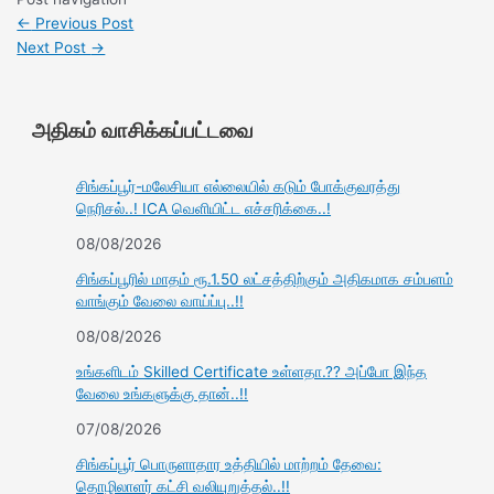
←
Previous Post
Next Post
→
அதிகம் வாசிக்கப்பட்டவை
சிங்கப்பூர்-மலேசியா எல்லையில் கடும் போக்குவரத்து
நெரிசல்..! ICA வெளியிட்ட எச்சரிக்கை..!
08/08/2026
சிங்கப்பூரில் மாதம் ரூ.1.50 லட்சத்திற்கும் அதிகமாக சம்பளம்
வாங்கும் வேலை வாய்ப்பு..!!
08/08/2026
உங்களிடம் Skilled Certificate உள்ளதா.?? அப்போ இந்த
வேலை உங்களுக்கு தான்..!!
07/08/2026
சிங்கப்பூர் பொருளாதார உத்தியில் மாற்றம் தேவை:
தொழிலாளர் கட்சி வலியுறுத்தல்..!!