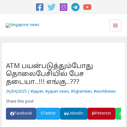
Post
navigation
Main
Men
ATM பயன்படுத்தும்போது
தொலைபேசியில் பேச
தடையா..!!! எங்கு..???
26/04/2025
/
#Japan
,
#japan news
,
#Sgtamilan
,
#worldnews
Share this post:
Facebook
X
Twitter
LinkedIn
Pinterest
W