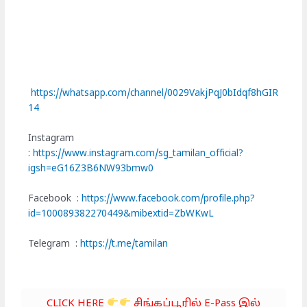
https://whatsapp.com/channel/0029VakjPqJ0bIdqf8hGIR
14
Instagram
:
https://www.instagram.com/sg_tamilan_official?
igsh=eG16Z3B6NW93bmw0
Facebook :
https://www.facebook.com/profile.php?
id=100089382270449&mibextid=ZbWKwL
Telegram :
https://t.me/tamilan
CLICK HERE
சிங்கப்பூரில் E-Pass இல்