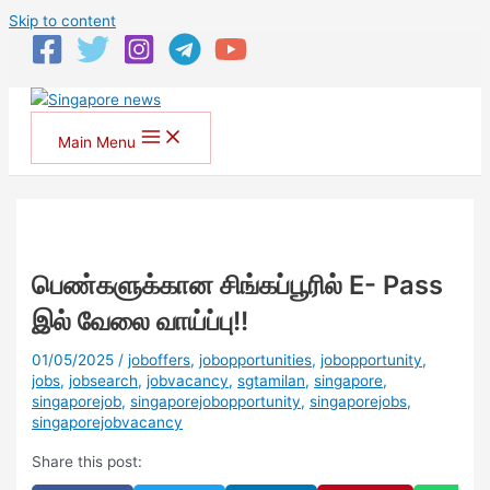
Skip to content
Main Menu
பெண்களுக்கான சிங்கப்பூரில் E- Pass
இல் வேலை வாய்ப்பு!!
01/05/2025
/
joboffers
,
jobopportunities
,
jobopportunity
,
jobs
,
jobsearch
,
jobvacancy
,
sgtamilan
,
singapore
,
singaporejob
,
singaporejobopportunity
,
singaporejobs
,
singaporejobvacancy
Share this post: