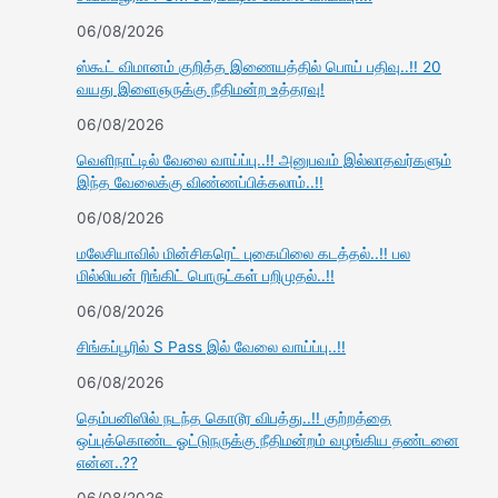
06/08/2026
ஸ்கூட் விமானம் குறித்த இணையத்தில் பொய் பதிவு..!! 20
வயது இளைஞருக்கு நீதிமன்ற உத்தரவு!
06/08/2026
வெளிநாட்டில் வேலை வாய்ப்பு..!! அனுபவம் இல்லாதவர்களும்
இந்த வேலைக்கு விண்ணப்பிக்கலாம்..!!
06/08/2026
மலேசியாவில் மின்சிகரெட் புகையிலை கடத்தல்..!! பல
மில்லியன் ரிங்கிட் பொருட்கள் பறிமுதல்..!!
06/08/2026
சிங்கப்பூரில் S Pass இல் வேலை வாய்ப்பு..!!
06/08/2026
தெம்பனிஸில் நடந்த கொடூர விபத்து..!! குற்றத்தை
ஒப்புக்கொண்ட ஓட்டுநருக்கு நீதிமன்றம் வழங்கிய தண்டனை
என்ன..??
06/08/2026