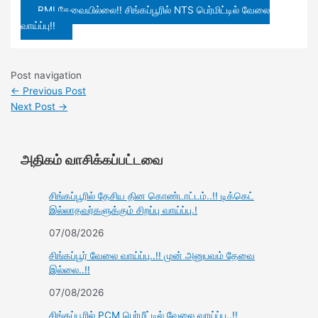
RMI தேவையில்லை!! சிங்கப்பூரில் NTS பெர்மிட்டில் வேலை
வாய்ப்பு!!
Post navigation
←
Previous Post
Next Post
→
அதிகம் வாசிக்கப்பட்டவை
சிங்கப்பூரில் தேசிய தின கொண்டாட்டம்..!! டிக்கெட்
இல்லாதவர்களுக்கும் சிறப்பு வாய்ப்பு.!
07/08/2026
சிங்கப்பூர் வேலை வாய்ப்பு..!! முன் அனுபவம் தேவை
இல்லை..!!
07/08/2026
சிங்கப்பூரில் PCM பெர்மீட்டில் வேலை வாய்ப்பு..!!