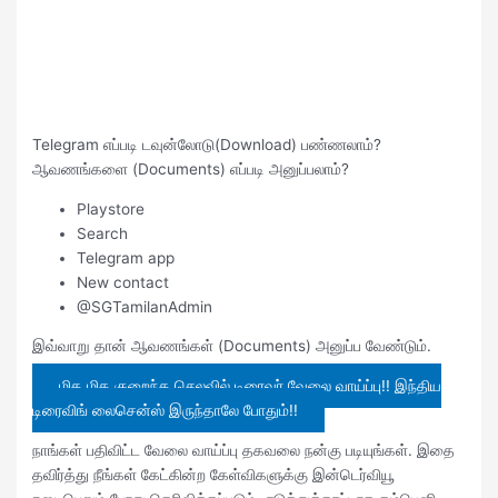
Telegram எப்படி டவுன்லோடு(Download) பண்ணலாம்?
ஆவணங்களை (Documents) எப்படி அனுப்பலாம்?
Playstore
Search
Telegram app
New contact
@SGTamilanAdmin
இவ்வாறு தான் ஆவணங்கள் (Documents) அனுப்ப வேண்டும்.
மிக மிக குறைந்த செலவில் டிரைவர் வேலை வாய்ப்பு!! இந்திய
டிரைவிங் லைசென்ஸ் இருந்தாலே போதும்!!
நாங்கள் பதிவிட்ட வேலை வாய்ப்பு தகவலை நன்கு படியுங்கள். இதை
தவிர்த்து நீங்கள் கேட்கின்ற கேள்விகளுக்கு இன்டெர்வியூ