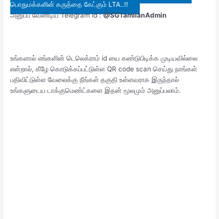
பொதுமக்களின் கருத்தை கேட்கும் LTA..!!
அனுப்ப வேண்டிய Telegram id :
@SGTamilanAdmin
உங்களால் எங்களின் டெலெக்ராம் id யை கண்டுபிடிக்க முடியவில்லை
என்றால், கீழே கொடுக்கப்பட்டுள்ள QR code scan செய்து நாங்கள்
பதிவிட்டுள்ள வேலைக்கு நீங்கள் தகுதி உள்ளவராக இருந்தால்
உங்களுடைய டாக்குமெண்ட்களை இதன் மூலமும் அனுப்பலாம்.