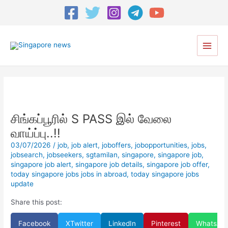
Post
navigation
Main
Menu
சிங்கப்பூரில் S PASS இல் வேலை
வாய்ப்பு..!!
03/07/2026
/
job
,
job alert
,
joboffers
,
jobopportunities
,
jobs
,
jobsearch
,
jobseekers
,
sgtamilan
,
singapore
,
singapore job
,
singapore job alert
,
singapore job details
,
singapore job offer
,
today singapore jobs jobs in abroad
,
today singapore jobs
update
Share this post:
Facebook
X
Twitter
LinkedIn
Pinterest
WhatsAp