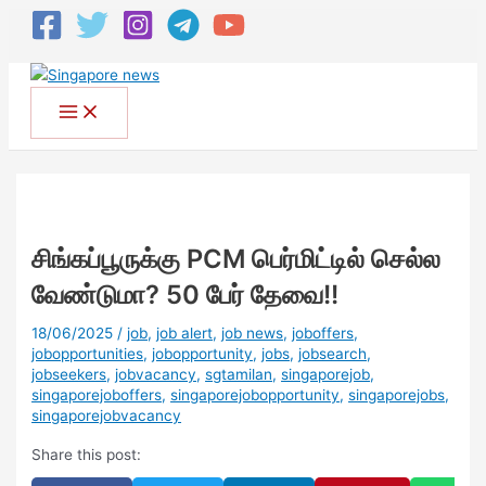
சிங்கப்பூருக்கு PCM பெர்மிட்டில் செல்ல
வேண்டுமா? 50 பேர் தேவை!!
18/06/2025
/
job
,
job alert
,
job news
,
joboffers
,
jobopportunities
,
jobopportunity
,
jobs
,
jobsearch
,
jobseekers
,
jobvacancy
,
sgtamilan
,
singaporejob
,
singaporejoboffers
,
singaporejobopportunity
,
singaporejobs
,
singaporejobvacancy
Share this post: