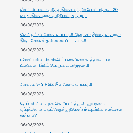
ஸ்கூட் விமானம் குறித்த இணையத்தில் பொய் பதிவு..!! 20
வயது இளைஞருக்கு நீதிமன்ற உத்தரவு!
06/08/2026
வெளிநாட்டில் வேலை வாய்ப்பு..!! அனுபவம் இல்லாதவர்களும்
இந்த வேலைக்கு விண்ணப்பிக்கலாம்..!!
06/08/2026
மலேசியாவில் மின்சிகரெட் புகையிலை கடத்தல்..!! பல
மில்லியன் ரிங்கிட் பொருட்கள் பறிமுதல்..!!
06/08/2026
சிங்கப்பூரில் S Pass இல் வேலை வாய்ப்பு..!!
06/08/2026
தெம்பனிஸில் நடந்த கொடூர விபத்து..!! குற்றத்தை
ஒப்புக்கொண்ட ஓட்டுநருக்கு நீதிமன்றம் வழங்கிய தண்டனை
என்ன..??
06/08/2026