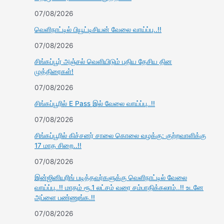
07/08/2026
வெளிநாட்டில் பியூட்டிசியன் வேலை வாய்ப்பு..!!
07/08/2026
சிங்கப்பூர் அஞ்சல் வெளியிடும் புதிய தேசிய தின
முத்திரைகள்!
07/08/2026
சிங்கப்பூரில் E Pass இல் வேலை வாய்ப்பு..!!
07/08/2026
சிங்கப்பூரில் கிச்சனர் சாலை கொலை வழக்கு: குற்றவாளிக்கு
17 மாத சிறை..!!
07/08/2026
இன்ஜினியரிங் படித்தவர்களுக்கு வெளிநாட்டில் வேலை
வாய்ப்பு..!! மாதம் ரூ.1 லட்சம் வரை சம்பாதிக்கலாம்..!! உடனே
அப்ளை பண்ணுங்க.!!
07/08/2026