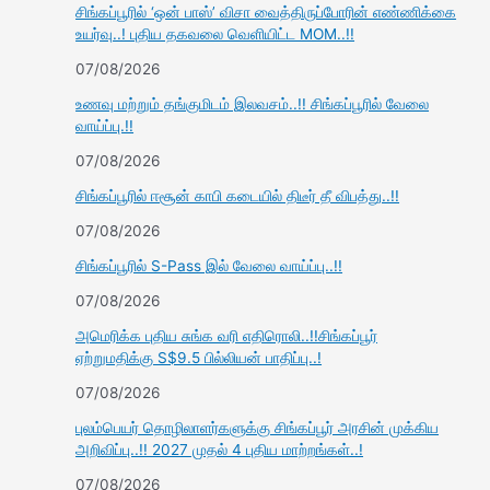
சிங்கப்பூரில் ‘ஒன் பாஸ்’ விசா வைத்திருப்போரின் எண்ணிக்கை
உயர்வு..! புதிய தகவலை வெளியிட்ட MOM..!!
07/08/2026
உணவு மற்றும் தங்குமிடம் இலவசம்..!! சிங்கப்பூரில் வேலை
வாய்ப்பு.!!
07/08/2026
சிங்கப்பூரில் ஈசூன் காபி கடையில் திடீர் தீ விபத்து..!!
07/08/2026
சிங்கப்பூரில் S-Pass இல் வேலை வாய்ப்பு..!!
07/08/2026
அமெரிக்க புதிய சுங்க வரி எதிரொலி..!!சிங்கப்பூர்
ஏற்றுமதிக்கு S$9.5 பில்லியன் பாதிப்பு..!
07/08/2026
புலம்பெயர் தொழிலாளர்களுக்கு சிங்கப்பூர் அரசின் முக்கிய
அறிவிப்பு..!! 2027 முதல் 4 புதிய மாற்றங்கள்..!
07/08/2026