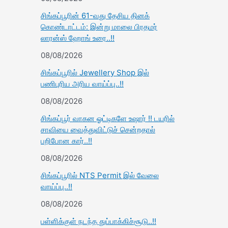
சிங்கப்பூரின் 61-வது தேசிய தினக்
கொண்டாட்டம்: இன்று மாலை பிரதமர்
லாரன்ஸ் ஹோங் உரை..!!
08/08/2026
சிங்கப்பூரில் Jewellery Shop இல்
பணிபுரிய அரிய வாய்ப்பு..!!
08/08/2026
சிங்கப்பூர் வாகன ஓட்டிகளே உஷார் !! டயரில்
சாவியை வைத்துவிட்டுச் சென்றதால்
பறிபோன கார்..!!
08/08/2026
சிங்கப்பூரில் NTS Permit இல் வேலை
வாய்ப்பு..!!
08/08/2026
பள்ளிக்குள் நடந்த துப்பாக்கிச்சூடு..!!