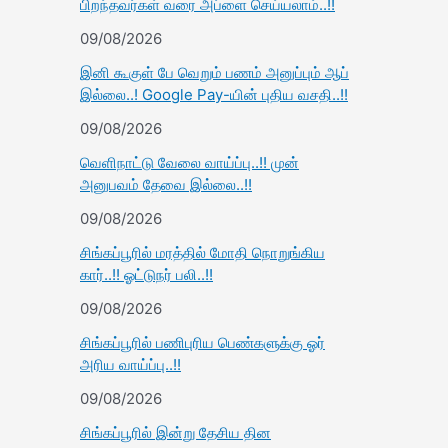
பிறந்தவர்கள் வரை அப்ளை செய்யலாம்..!!
09/08/2026
இனி கூகுள் பே வெறும் பணம் அனுப்பும் ஆப்
இல்லை..! Google Pay-யின் புதிய வசதி..!!
09/08/2026
வெளிநாட்டு வேலை வாய்ப்பு..!! முன்
அனுபவம் தேவை இல்லை..!!
09/08/2026
சிங்கப்பூரில் மரத்தில் மோதி நொறுங்கிய
கார்..!! ஓட்டுநர் பலி..!!
09/08/2026
சிங்கப்பூரில் பணிபுரிய பெண்களுக்கு ஓர்
அரிய வாய்ப்பு..!!
09/08/2026
சிங்கப்பூரில் இன்று தேசிய தின