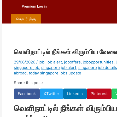
Premium Log in
தொடர்புக்கு
வெளிநாட்டில் நீங்கள் விரும்பிய வேலை 
29/06/2026
/
job
,
job alert
,
joboffers
,
jobopportunities
,
singapore job
,
singapore job alert
,
singapore job details
abroad
,
today singapore jobs update
Share this post:
Facebook
X
Twitter
LinkedIn
Pinterest
வெளிநாட்டில் நீங்கள் விரும்ப