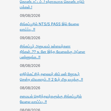
கொண்டாட்டம்..! உற்சாகமாக கொண்டாடும்
மக்கள்.!
09/08/2026
சிங்கப்பூரில் NTS/S PASS இல் வேலை
வாய்ப்பு..!!
09/08/2026
சிங்கப்பூர் அனுபவம் உள்ளவர்களா
நீங்கள்..?? உடனே இந்த வேலைக்கு அப்ளை
பண்ணுங்க..!!
08/08/2026
எதிர்க்கட்சித் தலைவர் லிம் டீன் ஜோகூர்
சென்ற விவகாரம்..!! 2 பேர் மீது வழக்கு..!!
08/08/2026
சமையல் தெரிந்தவர்களுக்கு சிங்கப்பூரில்
வேலை வாய்ப்பு..!!
08/08/2026