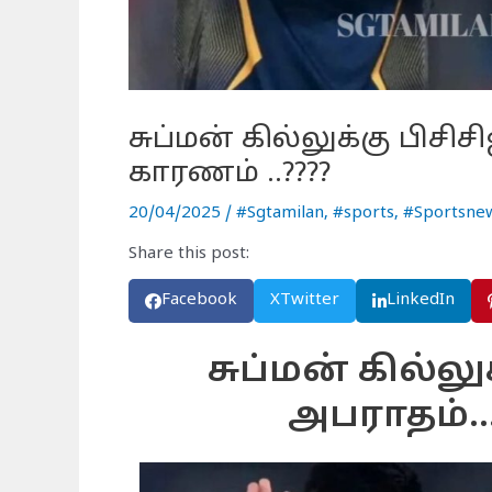
சுப்மன் கில்லுக்கு பிசி
காரணம் ..????
20/04/2025
/
#Sgtamilan
,
#sports
,
#Sportsne
Share this post:
Facebook
X
Twitter
LinkedIn
சுப்மன் கில்லு
அபராதம்...