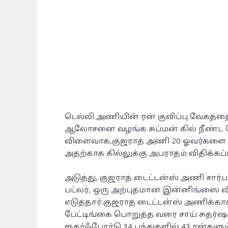
டெல்லி அணியின் ரன் குவிப்பு வேகத்தை
ஆலோசனை வழங்க சுப்மன் கில் நீண்ட ந
விளைவாக,குஜராத் அணி 20 ஓவர்களை நிர
அதற்காக கில்லுக்கு அபராதம் விதிக்கப்ப
அடுத்து, குஜராத் டைட்டன்ஸ் அணி சார
பட்லர், ஒரு அற்புதமான இன்னிங்ஸை வி
எடுத்தார்.குஜராத் டைட்டன்ஸ் அணிக்காக
பேட்டிங்கை பொறுத்த வரை சாய் சுதர்ஷன
ரூதர்ஃபோர்டு 34 பந்துகளில் 43 ரன்களும