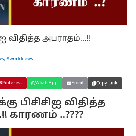
சிஐ விதித்த அபராதம்…!!
ws
,
#worldnews
Pinterest
WhatsApp
Email
Copy Link
க்கு பிசிசிஐ விதித்த
!! காரணம் ..????