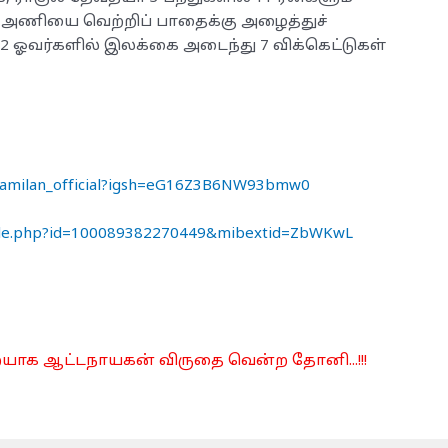
ஸ் அணியை வெற்றிப் பாதைக்கு அழைத்துச்
.2 ஓவர்களில் இலக்கை அடைந்து 7 விக்கெட்டுகள்
_tamilan_official?igsh=eG16Z3B6NW93bmw0
file.php?id=100089382270449&mibextid=ZbWKwL
 முறையாக ஆட்டநாயகன் விருதை வென்ற தோனி...!!!