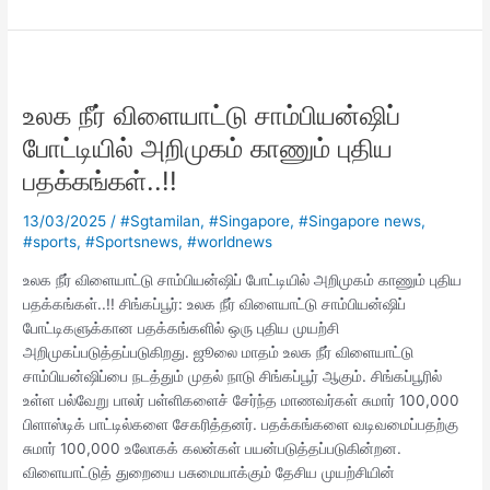
உலக
நீர்
உலக நீர் விளையாட்டு சாம்பியன்ஷிப்
விளையாட்டு
சாம்பியன்ஷிப்
போட்டியில் அறிமுகம் காணும் புதிய
போட்டியில்
பதக்கங்கள்..!!
அறிமுகம்
காணும்
13/03/2025
/
#Sgtamilan
,
#Singapore
,
#Singapore news
,
புதிய
#sports
,
#Sportsnews
,
#worldnews
பதக்கங்கள்..!!
உலக நீர் விளையாட்டு சாம்பியன்ஷிப் போட்டியில் அறிமுகம் காணும் புதிய
பதக்கங்கள்..!! சிங்கப்பூர்: உலக நீர் விளையாட்டு சாம்பியன்ஷிப்
போட்டிகளுக்கான பதக்கங்களில் ஒரு புதிய முயற்சி
அறிமுகப்படுத்தப்படுகிறது. ஜூலை மாதம் உலக நீர் விளையாட்டு
சாம்பியன்ஷிப்பை நடத்தும் முதல் நாடு சிங்கப்பூர் ஆகும். சிங்கப்பூரில்
உள்ள பல்வேறு பாலர் பள்ளிகளைச் சேர்ந்த மாணவர்கள் சுமார் 100,000
பிளாஸ்டிக் பாட்டில்களை சேகரித்தனர். பதக்கங்களை வடிவமைப்பதற்கு
சுமார் 100,000 உலோகக் கலன்கள் பயன்படுத்தப்படுகின்றன.
விளையாட்டுத் துறையை பசுமையாக்கும் தேசிய முயற்சியின்