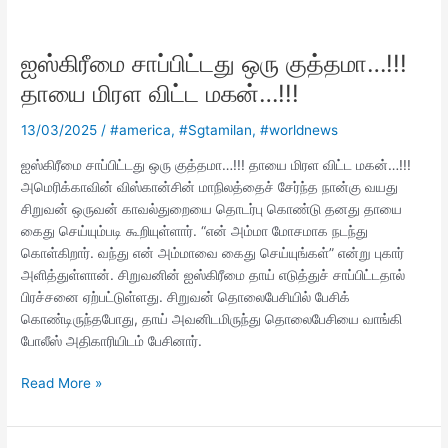
ஐஸ்கிரீமை
சாப்பிட்டது
ஐஸ்கிரீமை சாப்பிட்டது ஒரு குத்தமா…!!!
ஒரு
குத்தமா…!!!
தாயை மிரள விட்ட மகன்…!!!
தாயை
மிரள
13/03/2025
/
#america
,
#Sgtamilan
,
#worldnews
விட்ட
ஐஸ்கிரீமை சாப்பிட்டது ஒரு குத்தமா…!!! தாயை மிரள விட்ட மகன்…!!!
மகன்…!!!
அமெரிக்காவின் விஸ்கான்சின் மாநிலத்தைச் சேர்ந்த நான்கு வயது
சிறுவன் ஒருவன் காவல்துறையை தொடர்பு கொண்டு தனது தாயை
கைது செய்யும்படி கூறியுள்ளார். “என் அம்மா மோசமாக நடந்து
கொள்கிறார். வந்து என் அம்மாவை கைது செய்யுங்கள்” என்று புகார்
அளித்துள்ளான். சிறுவனின் ஐஸ்கிரீமை தாய் எடுத்துச் சாப்பிட்டதால்
பிரச்சனை ஏற்பட்டுள்ளது. சிறுவன் தொலைபேசியில் பேசிக்
கொண்டிருந்தபோது, ​தாய் அவனிடமிருந்து தொலைபேசியை வாங்கி
போலீஸ் அதிகாரியிடம் பேசினார்.
Read More »