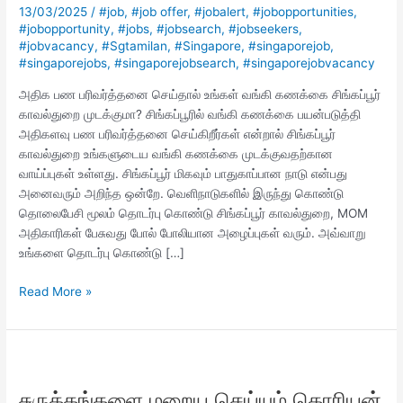
கணக்கை
13/03/2025
/
#job
,
#job offer
,
#jobalert
,
#jobopportunities
,
சிங்கப்பூர்
#jobopportunity
,
#jobs
,
#jobsearch
,
#jobseekers
,
காவல்துறை
#jobvacancy
,
#Sgtamilan
,
#Singapore
,
#singaporejob
,
முடக்குமா?
#singaporejobs
,
#singaporejobsearch
,
#singaporejobvacancy
அதிக பண பரிவர்த்தனை செய்தால் உங்கள் வங்கி கணக்கை சிங்கப்பூர்
காவல்துறை முடக்குமா? சிங்கப்பூரில் வங்கி கணக்கை பயன்படுத்தி
அதிகளவு பண பரிவர்த்தனை செய்கிறீர்கள் என்றால் சிங்கப்பூர்
காவல்துறை உங்களுடைய வங்கி கணக்கை முடக்குவதற்கான
வாய்ப்புகள் உள்ளது. சிங்கப்பூர் மிகவும் பாதுகாப்பான நாடு என்பது
அனைவரும் அறிந்த ஒன்றே. வெளிநாடுகளில் இருந்து கொண்டு
தொலைபேசி மூலம் தொடர்பு கொண்டு சிங்கப்பூர் காவல்துறை, MOM
அதிகாரிகள் பேசுவது போல் போலியான அழைப்புகள் வரும். அவ்வாறு
உங்களை தொடர்பு கொண்டு […]
Read More »
சுருக்கங்களை
மறைய
சுருக்கங்களை மறைய செய்யும் கொரியன்
செய்யும்