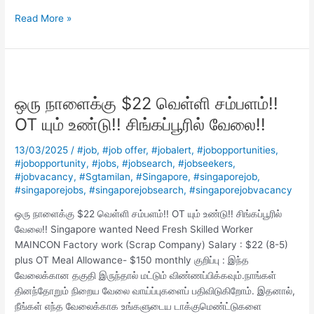
Read More »
ஒரு
நாளைக்கு
ஒரு நாளைக்கு $22 வெள்ளி சம்பளம்!!
$22
வெள்ளி
OT யும் உண்டு!! சிங்கப்பூரில் வேலை!!
சம்பளம்!!
OT
13/03/2025
/
#job
,
#job offer
,
#jobalert
,
#jobopportunities
,
யும்
#jobopportunity
,
#jobs
,
#jobsearch
,
#jobseekers
,
#jobvacancy
,
#Sgtamilan
,
#Singapore
,
#singaporejob
,
உண்டு!!
#singaporejobs
,
#singaporejobsearch
,
#singaporejobvacancy
சிங்கப்பூரில்
வேலை!!
ஒரு நாளைக்கு $22 வெள்ளி சம்பளம்!! OT யும் உண்டு!! சிங்கப்பூரில்
வேலை!! Singapore wanted Need Fresh Skilled Worker
MAINCON Factory work (Scrap Company) Salary : $22 (8-5)
plus OT Meal Allowance- $150 monthly குறிப்பு : இந்த
வேலைக்கான தகுதி இருந்தால் மட்டும் விண்ணப்பிக்கவும்.நாங்கள்
தினந்தோறும் நிறைய வேலை வாய்ப்புகளைப் பதிவிடுகிறோம். இதனால்,
நீங்கள் எந்த வேலைக்காக உங்களுடைய டாக்குமெண்ட்டுகளை