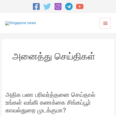
Post
pagination
Main
Men
அனைத்து செய்திகள்
அதிக
பண
அதிக பண பரிவர்த்தனை செய்தால்
பரிவர்த்தனை
செய்தால்
உங்கள் வங்கி கணக்கை சிங்கப்பூர்
உங்கள்
காவல்துறை முடக்குமா?
வங்கி