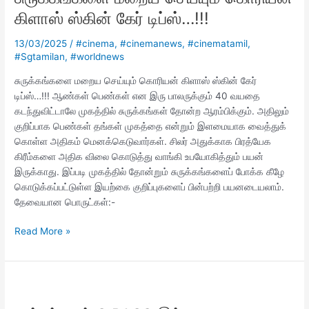
கொரியன்
கிளாஸ் ஸ்கின் கேர் டிப்ஸ்…!!!
கிளாஸ்
ஸ்கின்
13/03/2025
/
#cinema
,
#cinemanews
,
#cinematamil
,
கேர்
#Sgtamilan
,
#worldnews
டிப்ஸ்…!!!
சுருக்கங்களை மறைய செய்யும் கொரியன் கிளாஸ் ஸ்கின் கேர்
டிப்ஸ்…!!! ஆண்கள் பெண்கள் என இரு பாலருக்கும் 40 வயதை
கடந்துவிட்டாலே முகத்தில் சுருக்கங்கள் தோன்ற ஆரம்பிக்கும். அதிலும்
குறிப்பாக பெண்கள் தங்கள் முகத்தை என்றும் இளமையாக வைத்துக்
கொள்ள அதிகம் மெனக்கெடுவார்கள். சிலர் அதுக்காக பிரத்யேக
கிரீம்களை அதிக விலை கொடுத்து வாங்கி உபயோகித்தும் பயன்
இருக்காது. இப்படி முகத்தில் தோன்றும் சுருக்கங்களைப் போக்க கீழே
கொடுக்கப்பட்டுள்ள இயற்கை குறிப்புகளைப் பின்பற்றி பயனடையலாம்.
தேவையான பொருட்கள்:-
Read More »
சிங்கப்பூரில்
S