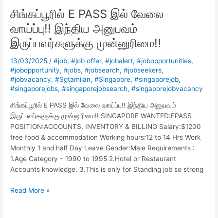
E
சிங்கப்பூரில் E PASS இல் வேலை
PASS
இல்
வாய்ப்பு!! இந்திய அனுபவம்
வேலை
இருப்பவர்களுக்கு முன்னுரிமை!!
வாய்ப்பு!!
இந்திய
13/03/2025
/
#job
,
#job offer
,
#jobalert
,
#jobopportunities
,
அனுபவம்
#jobopportunity
,
#jobs
,
#jobsearch
,
#jobseekers
,
இருப்பவர்களுக்கு
#jobvacancy
,
#Sgtamilan
,
#Singapore
,
#singaporejob
,
முன்னுரிமை!!
#singaporejobs
,
#singaporejobsearch
,
#singaporejobvacancy
சிங்கப்பூரில் E PASS இல் வேலை வாய்ப்பு!! இந்திய அனுபவம்
இருப்பவர்களுக்கு முன்னுரிமை!! SINGAPORE WANTED:EPASS
POSITION:ACCOUNTS, INVENTORY & BILLING Salary:$1200
free food & accommodation Working hours:12 to 14 Hrs Work
Monthly 1 and half Day Leave Gender:Male Requirements :
1.Age Category – 1990 to 1995 2.Hotel or Restaurant
Accounts knowledge. 3.This is only for Standing job so strong
Read More »