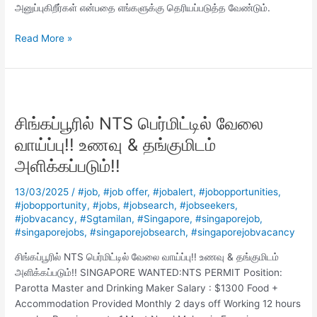
அனுப்புகிறீர்கள் என்பதை எங்களுக்கு தெரியப்படுத்த வேண்டும்.
Read More »
சிங்கப்பூரில்
NTS
சிங்கப்பூரில் NTS பெர்மிட்டில் வேலை
பெர்மிட்டில்
வேலை
வாய்ப்பு!! உணவு & தங்குமிடம்
வாய்ப்பு!!
அளிக்கப்படும்!!
உணவு
&
13/03/2025
/
#job
,
#job offer
,
#jobalert
,
#jobopportunities
,
தங்குமிடம்
#jobopportunity
,
#jobs
,
#jobsearch
,
#jobseekers
,
அளிக்கப்படும்!!
#jobvacancy
,
#Sgtamilan
,
#Singapore
,
#singaporejob
,
#singaporejobs
,
#singaporejobsearch
,
#singaporejobvacancy
சிங்கப்பூரில் NTS பெர்மிட்டில் வேலை வாய்ப்பு!! உணவு & தங்குமிடம்
அளிக்கப்படும்!! SINGAPORE WANTED:NTS PERMIT Position:
Parotta Master and Drinking Maker Salary : $1300 Food +
Accommodation Provided Monthly 2 days off Working 12 hours