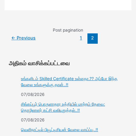
Post pagination
←
Previous
1
2
அதிகம் வாசிக்கப்பட்டவை
உங்களிடம் Skilled Certificate உள்ளதா.?? அப்போ இந்த
வேலை உங்களுக்கு தான்..!!
07/08/2026
சிங்கப்பூர் பொருளாதார உத்தியில் மாற்றம் தேவை:
தொழிலாளர் கட்சி வலியுறுத்தல்..!!
07/08/2026
வெளிநாட்டில் பியூட்டிசியன் வேலை வாய்ப்பு..!!