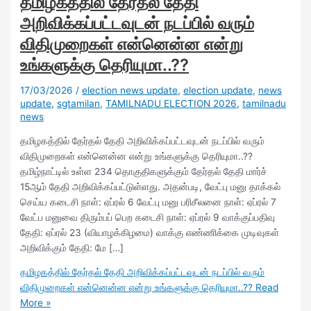
தமிழகத்தில் தேர்தல் தேதி
அறிவிக்கப்பட்டவுடன் நடப்பில் வரும்
விதிமுறைகள் என்னென்ன என்று
உங்களுக்கு தெரியுமா..??
17/03/2026
/
election news update
,
election update
,
news
update
,
sgtamilan
,
TAMILNADU ELECTION 2026
,
tamilnadu
news
தமிழகத்தில் தேர்தல் தேதி அறிவிக்கப்பட்டவுடன் நடப்பில் வரும்
விதிமுறைகள் என்னென்ன என்று உங்களுக்கு தெரியுமா..??
தமிழ்நாட்டில் உள்ள 234 தொகுதிகளுக்கும் தேர்தல் தேதி மார்ச்
15ஆம் தேதி அறிவிக்கப்பட்டுள்ளது. அதன்படி, வேட்பு மனு தாக்கல்
செய்ய கடைசி நாள்: ஏப்ரல் 6 வேட்பு மனு பரிசீலனை நாள்: ஏப்ரல் 7
வேட்ப மனுவை திரும்பப் பெற கடைசி நாள்: ஏப்ரல் 9 வாக்குப்பதிவு
தேதி: ஏப்ரல் 23 (வியாழக்கிழமை) வாக்கு எண்ணிக்கை முடிவுகள்
அறிவிக்கும் தேதி: மே […]
தமிழகத்தில் தேர்தல் தேதி அறிவிக்கப்பட்டவுடன் நடப்பில் வரும்
விதிமுறைகள் என்னென்ன என்று உங்களுக்கு தெரியுமா..??
Read
More »