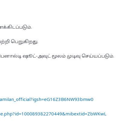
்கிடப்படும்.
்றி பெறுகிறது.
ெனால்டி ஷூட்-அவுட் மூலம் முடிவு செய்யப்படும்.
_tamilan_official?igsh=eG16Z3B6NW93bmw0
file.php?id=100089382270449&mibextid=ZbWKwL