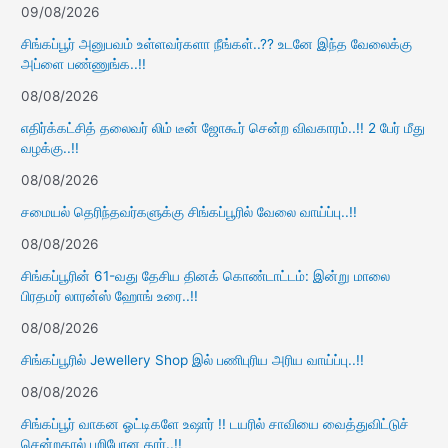
09/08/2026
சிங்கப்பூர் அனுபவம் உள்ளவர்களா நீங்கள்..?? உடனே இந்த வேலைக்கு
அப்ளை பண்ணுங்க..!!
08/08/2026
எதிர்க்கட்சித் தலைவர் லிம் டீன் ஜோகூர் சென்ற விவகாரம்..!! 2 பேர் மீது
வழக்கு..!!
08/08/2026
சமையல் தெரிந்தவர்களுக்கு சிங்கப்பூரில் வேலை வாய்ப்பு..!!
08/08/2026
சிங்கப்பூரின் 61-வது தேசிய தினக் கொண்டாட்டம்: இன்று மாலை
பிரதமர் லாரன்ஸ் ஹோங் உரை..!!
08/08/2026
சிங்கப்பூரில் Jewellery Shop இல் பணிபுரிய அரிய வாய்ப்பு..!!
08/08/2026
சிங்கப்பூர் வாகன ஓட்டிகளே உஷார் !! டயரில் சாவியை வைத்துவிட்டுச்
சென்றதால் பறிபோன கார்..!!