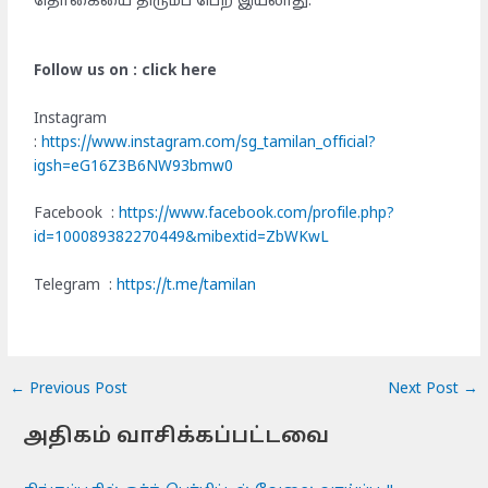
தொகையை திரும்ப பெற இயலாது.
Follow us on : click here
Instagram
:
https://www.instagram.com/sg_tamilan_official?
igsh=eG16Z3B6NW93bmw0
Facebook :
https://www.facebook.com/profile.php?
id=100089382270449&mibextid=ZbWKwL
Telegram :
https://t.me/tamilan
←
Previous Post
Next Post
→
அதிகம் வாசிக்கப்பட்டவை