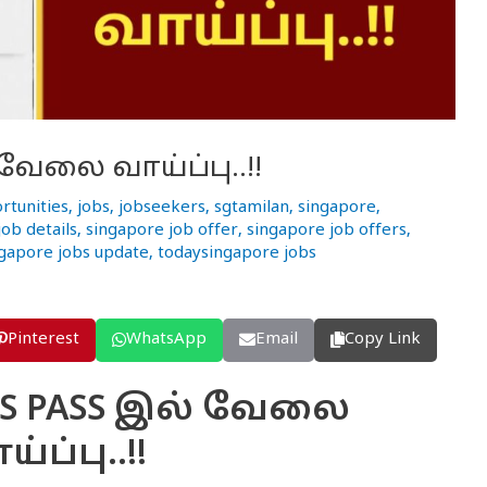
 வேலை வாய்ப்பு..!!
rtunities
,
jobs
,
jobseekers
,
sgtamilan
,
singapore
,
ob details
,
singapore job offer
,
singapore job offers
,
ngapore jobs update
,
todaysingapore jobs
Pinterest
WhatsApp
Email
Copy Link
் S PASS இல் வேலை
்ப்பு..!!