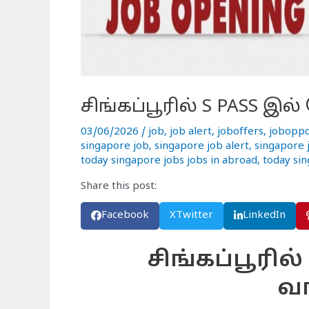
சிங்கப்பூரில் S PASS இல்
03/06/2026
/
job
,
job alert
,
joboffers
,
joboppo
singapore job
,
singapore job alert
,
singapore j
today singapore jobs jobs in abroad
,
today si
Share this post:
Facebook
X
Twitter
LinkedIn
சிங்கப்பூரில
வாய