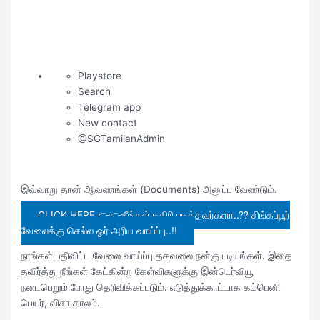
Playstore
Search
Telegram app
New contact
@SGTamilanAdmin
இவ்வாறு தான் ஆவணங்கள் (Documents) அனுப்ப வேண்டும்.
CLICK HERE 👉👉நீங்கள் டிகிரி படித்தவர்களா..?? சிங்கப்பூர்
வேலைக்கு செல்ல ஓர் அரிய வாய்ப்பு..!!
நாங்கள் பதிவிட்ட வேலை வாய்ப்பு தகவலை நன்கு படியுங்கள். இதை
தவிர்த்து நீங்கள் கேட்கின்ற கேள்விகளுக்கு இன்டெர்வியூ
நடைபெறும் போது தெரிவிக்கப்படும். எடுத்துக்காட்டாக கம்பெனி
பெயர், விசா காலம்.