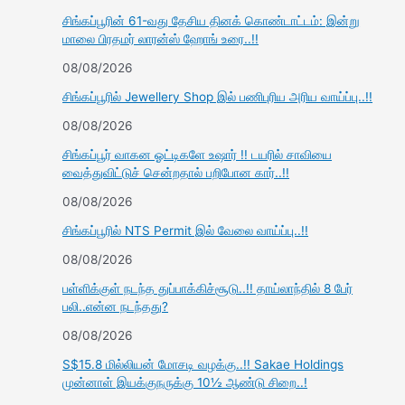
சிங்கப்பூரின் 61-வது தேசிய தினக் கொண்டாட்டம்: இன்று
மாலை பிரதமர் லாரன்ஸ் ஹோங் உரை..!!
08/08/2026
சிங்கப்பூரில் Jewellery Shop இல் பணிபுரிய அரிய வாய்ப்பு..!!
08/08/2026
சிங்கப்பூர் வாகன ஓட்டிகளே உஷார் !! டயரில் சாவியை
வைத்துவிட்டுச் சென்றதால் பறிபோன கார்..!!
08/08/2026
சிங்கப்பூரில் NTS Permit இல் வேலை வாய்ப்பு..!!
08/08/2026
பள்ளிக்குள் நடந்த துப்பாக்கிச்சூடு..!! தாய்லாந்தில் 8 பேர்
பலி..என்ன நடந்தது?
08/08/2026
S$15.8 மில்லியன் மோசடி வழக்கு..!! Sakae Holdings
முன்னாள் இயக்குநருக்கு 10½ ஆண்டு சிறை..!