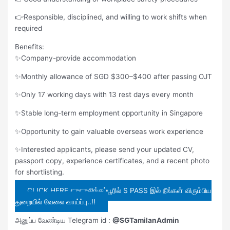
👉Responsible, disciplined, and willing to work shifts when
required
Benefits:
✨Company-provide accommodation
✨Monthly allowance of SGD $300–$400 after passing OJT
✨Only 17 working days with 13 rest days every month
✨Stable long-term employment opportunity in Singapore
✨Opportunity to gain valuable overseas work experience
✨Interested applicants, please send your updated CV,
passport copy, experience certificates, and a recent photo
for shortlisting.
CLICK HERE 👉👉சிங்கப்பூரில் S PASS இல் நீங்கள் விரும்பிய
துறையில் வேலை வாய்ப்பு..!!
அனுப்ப வேண்டிய Telegram id :
@SGTamilanAdmin