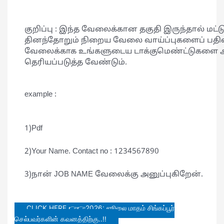
குறிப்பு : இந்த வேலைக்கான தகுதி இருந்தால் மட்ட
தினந்தோறும் நிறைய வேலை வாய்ப்புகளைப் பதிவி
வேலைக்காக உங்களுடைய டாக்குமெண்ட்டுகளை அனு
தெரியப்படுத்த வேண்டும்.
example :
1)Pdf
2)Your Name. Contact no : 1234567890
3)நான் JOB NAME வேலைக்கு அனுப்புகிறேன்.
CLICK HERE 👉👉2026: ஜூலை மாதம் சிங்கப்பூர்
செல்பவர்களின் கவனத்திற்கு..!!