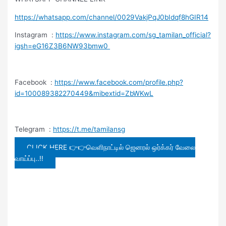
https://whatsapp.com/channel/0029VakjPqJ0bIdqf8hGIR14
Instagram :
https://www.instagram.com/sg_tamilan_official?
igsh=eG16Z3B6NW93bmw0
Facebook :
https://www.facebook.com/profile.php?
id=100089382270449&mibextid=ZbWKwL
Telegram :
https://t.me/tamilansg
CLICK HERE 👉👉வெளிநாட்டில் ஜெனரல் ஒர்க்கர் வேலை
வாய்ப்பு..!!