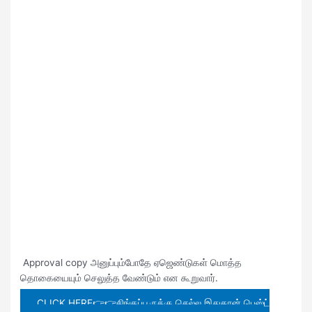
Approval copy அனுப்பும்போதே ஏஜெண்டுகள் மொத்த
தொகையையும் செலுத்த வேண்டும் என கூறுவார்.
CLICK HERE👉👉சிங்கப்பூருக்கு செல்ல இதுதான் பெஸ்ட்