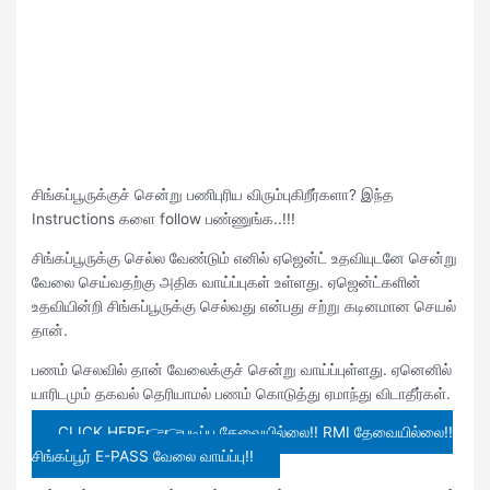
சிங்கப்பூருக்குச் சென்று பணிபுரிய விரும்புகிறீர்களா? இந்த
Instructions களை follow பண்ணுங்க..!!!
சிங்கப்பூருக்கு செல்ல வேண்டும் எனில் ஏஜென்ட் உதவியுடனே சென்று
வேலை செய்வதற்கு அதிக வாய்ப்புகள் உள்ளது. ஏஜென்ட்களின்
உதவியின்றி சிங்கப்பூருக்கு செல்வது என்பது சற்று கடினமான செயல்
தான்.
பணம் செலவில் தான் வேலைக்குச் சென்று வாய்ப்புள்ளது. ஏனெனில்
யாரிடமும் தகவல் தெரியாமல் பணம் கொடுத்து ஏமாந்து விடாதீர்கள்.
CLICK HERE👉👉படிப்பு தேவையில்லை!! RMI தேவையில்லை!!
சிங்கப்பூர் E-PASS வேலை வாய்ப்பு!!