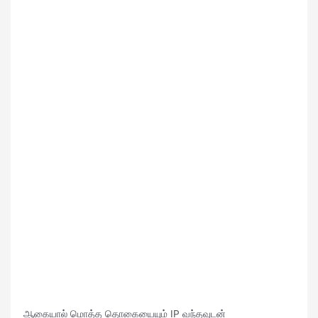
ஆகையால் மொத்த தொகையையும் IP வந்தவுடன்