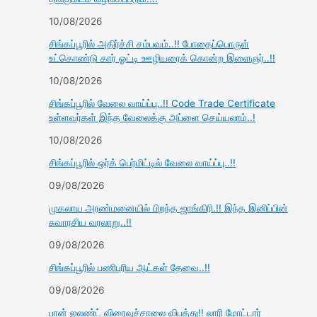
10/08/2026
சிங்கப்பூரில் அதிர்ச்சி சம்பவம்..!! போதைப்பொருள்
உட்கொண்டு கார் ஓட்டி ஊழியரைக் கொன்ற இளைஞர்..!!
10/08/2026
சிங்கப்பூரில் வேலை வாய்ப்பு..!! Code Trade Certificate
உள்ளவர்கள் இந்த வேலைக்கு அப்ளை செய்யலாம்..!
10/08/2026
சிங்கப்பூரில் ஒர்க் பெர்மிட்டில் வேலை வாய்ப்பு..!!
09/08/2026
முகலாய அரண்மனையில் பிறந்த ஜாங்கிரி.!! இந்த இனிப்பின்
சுவாரசிய வரலாறு..!!
09/08/2026
சிங்கப்பூரில் பணிபுரிய ஆட்கள் தேவை..!!
09/08/2026
பான் ஐலண்ட் விரைவுச்சாலை விபத்து!! லாரி மோட்டார்