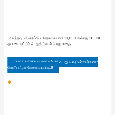
IP வந்தவுடன் குறிப்பிட்ட தொகையான 10,000 அல்லது 20,000
ரூபாயை மட்டும் செலுத்தினால் போதுமானது.
CLICK HERE👉👉நீங்கள் 35 வயது வரை உள்ளவர்களா?
வெளிநாட்டில் வேலை வாய்ப்பு..!!