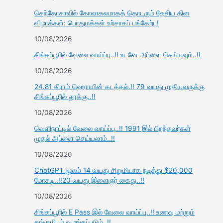
செந்தோசாவில் கோலாகலமாகத் தொடரும் தேசிய தின
விழாக்கள்: பொதுமக்கள் உற்சாகப் பங்கேற்பு!
10/08/2026
சிங்கப்பூரில் வேலை வாய்ப்பு..!! உடனே அப்ளை செய்யவும்..!!
10/08/2026
24.81 கிராம் ஹெராயின் கடத்தல்.!! 79 வயது முதியவருக்கு
சிங்கப்பூரில் தூக்கு..!!
10/08/2026
வெளிநாட்டில் வேலை வாய்ப்பு..!! 1991 இல் பிறந்தவர்கள்
முதல் அப்ளை செய்யலாம்..!!
10/08/2026
ChatGPT மூலம் 14 வயது சிறுமியாக நடித்து $20,000
மோசடி..!!20 வயது இளைஞர் கைது..!!
10/08/2026
சிங்கப்பூரில் E Pass இல் வேலை வாய்ப்பு..!! உணவு மற்றும்
தங்குமிடம் வழங்கப்படும்..!!