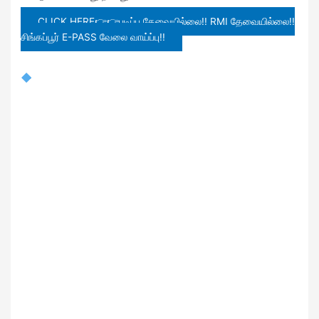
CLICK HERE👉👉படிப்பு தேவையில்லை!! RMI தேவையில்லை!!
சிங்கப்பூர் E-PASS வேலை வாய்ப்பு!!