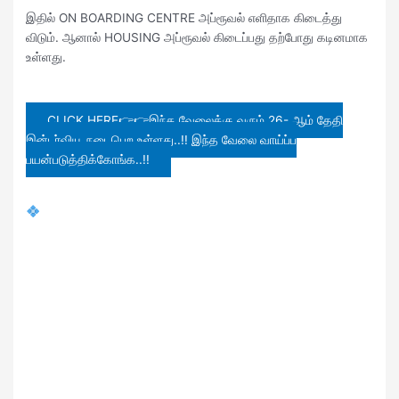
இதில் ON BOARDING CENTRE அப்ரூவல் எளிதாக கிடைத்து
விடும். ஆனால் HOUSING அப்ரூவல் கிடைப்பது தற்போது கடினமாக
உள்ளது.
CLICK HERE👉👉இந்த வேலைக்கு வரும் 26- ஆம் தேதி
இன்டர்வியூ நடைபெற உள்ளது..!! இந்த வேலை வாய்ப்ப
பயன்படுத்திக்கோங்க..!!