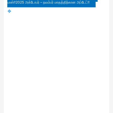
பாஸ்!!2025 அக்டோபர் – நவம்பர் மாதத்திற்கான அப்டேட்!!