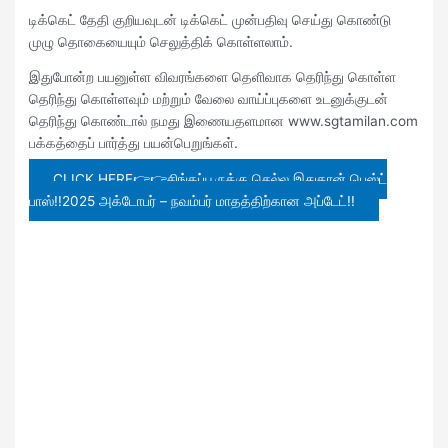
டிக்கெட் தேதி குறியவுடன் டிக்கெட் முன்பதிவு செய்து கொண்டு
முழு தொகையையும் செலுத்திக் கொள்ளலாம்.
இதுபோன்ற பயனுள்ள விவரங்களை தெளிவாக தெரிந்து கொள்ள
தெரிந்து கொள்ளவும் மற்றும் வேலை வாய்ப்புகளை உடனுக்குடன்
தெரிந்து கொண்டால் நமது இணையதளமான www.sgtamilan.com
பக்கத்தைப் பார்த்து பயன்பெறுங்கள்.
CLICK HERE👉👉சிங்கப்பூருக்கு செல்ல இதுதான் பெஸ்ட்
பாஸ்!!2025 அக்டோபர் – நவம்பர் மாதத்திற்கான அப்டேட்!!