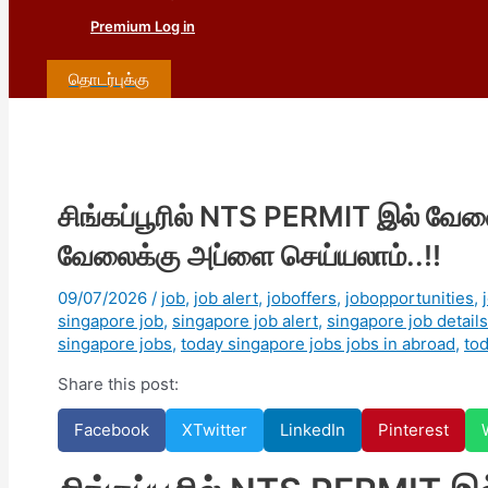
Premium Log in
தொடர்புக்கு
சிங்கப்பூரில் NTS PERMIT இல் வேலை
வேலைக்கு அப்ளை செய்யலாம்..!!
09/07/2026
/
job
,
job alert
,
joboffers
,
jobopportunities
,
singapore job
,
singapore job alert
,
singapore job details
singapore jobs
,
today singapore jobs jobs in abroad
,
to
Share this post:
Facebook
X
Twitter
LinkedIn
Pinterest