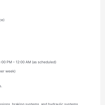
ce)
3:00 PM – 12:00 AM (as scheduled)
ther week)
s.
sions, braking systems, and hydraulic systems.