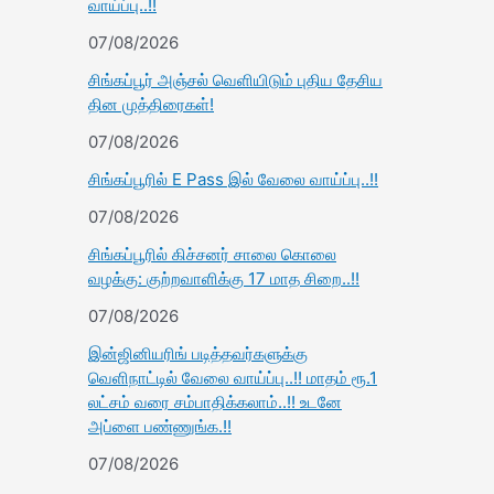
வாய்ப்பு..!!
07/08/2026
சிங்கப்பூர் அஞ்சல் வெளியிடும் புதிய தேசிய
தின முத்திரைகள்!
07/08/2026
சிங்கப்பூரில் E Pass இல் வேலை வாய்ப்பு..!!
07/08/2026
சிங்கப்பூரில் கிச்சனர் சாலை கொலை
வழக்கு: குற்றவாளிக்கு 17 மாத சிறை..!!
07/08/2026
இன்ஜினியரிங் படித்தவர்களுக்கு
வெளிநாட்டில் வேலை வாய்ப்பு..!! மாதம் ரூ.1
லட்சம் வரை சம்பாதிக்கலாம்..!! உடனே
அப்ளை பண்ணுங்க.!!
07/08/2026