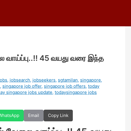
 வாய்ப்பு..!! 45 வயது வரை இந்த
jobs
,
jobsearch
,
jobseekers
,
sgtamilan
,
singapore
,
,
singapore job offer
,
singapore job offers
,
today
day singapore jobs update
,
todaysingapore jobs
WhatsApp
Email
Copy Link