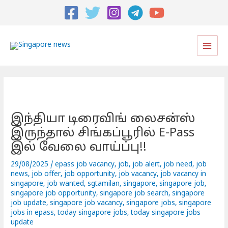
Post
navigation
Main
Men
இந்தியா டிரைவிங் லைசன்ஸ்
இருந்தால் சிங்கப்பூரில் E-Pass
இல் வேலை வாய்ப்பு!!
29/08/2025
/
epass job vacancy
,
job
,
job alert
,
job need
,
job
news
,
job offer
,
job opportunity
,
job vacancy
,
job vacancy in
singapore
,
job wanted
,
sgtamilan
,
singapore
,
singapore job
,
singapore job opportunity
,
singapore job search
,
singapore
job update
,
singapore job vacancy
,
singapore jobs
,
singapore
jobs in epass
,
today singapore jobs
,
today singapore jobs
update